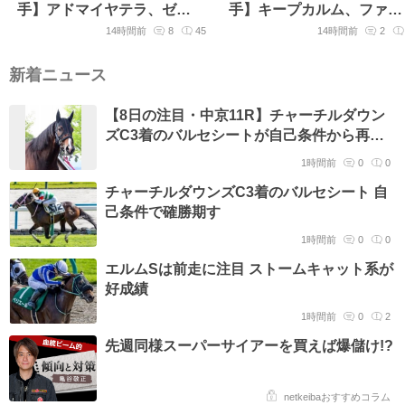
手】アドマイヤテラ、ゼン
手】キープカルム、ファン
ダンハヤブサなど16頭
トムシーフなど19頭
14時間前
8
45
14時間前
2
新着ニュース
【8日の注目・中京11R】チャーチルダウン
ズC3着のバルセシートが自己条件から再始
動 姉はG1馬レシステンシア
1時間前
0
0
チャーチルダウンズC3着のバルセシート 自
己条件で確勝期す
1時間前
0
0
エルムSは前走に注目 ストームキャット系が
好成績
1時間前
0
2
先週同様スーパーサイアーを買えば爆儲け!?
netkeibaおすすめコラム