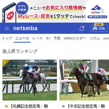
LIVE
競輪
トップ
ニュース
レース
A I
予想
UMAIビルダー
コラム
net
急上昇ランキング
1
2
【札幌記念想定馬・騎
【中京記念想定馬・騎