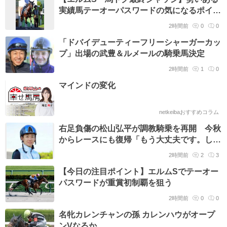
実績馬テーオーパスワードの気になるポイン
トはやはり…
2時間前
0
0
「ドバイデューティーフリーシャーガーカッ
プ」出場の武豊＆ルメールの騎乗馬決定
2時間前
1
0
マインドの変化
netkeibaおすすめコラム
右足負傷の松山弘平が調教騎乗を再開 今秋
からレースにも復帰「もう大丈夫です。しっ
かりいいレースをして恩返しを」
2時間前
2
3
【今日の注目ポイント】エルムSでテーオー
パスワードが重賞初制覇を狙う
2時間前
0
0
名牝カレンチャンの孫 カレンハウがオープ
ンVなるか