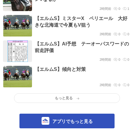
2時間前
0
1
【エルムS】ミスターX ペリエール 大好
きな北海道で今夏もV狙う
2時間前
0
0
【エルムS】AI予想 テーオーパスワードの
前走評価
2時間前
0
0
【エルムS】傾向と対策
2時間前
0
0
もっと見る
アプリでもっと見る