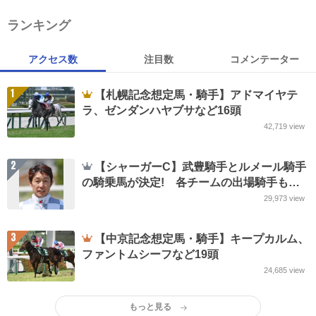
ランキング
アクセス数
注目数
コメンテーター
1
【札幌記念想定馬・騎手】アドマイヤテ
ラ、ゼンダンハヤブサなど16頭
42,719
view
2
【シャーガーC】武豊騎手とルメール騎手
の騎乗馬が決定! 各チームの出場騎手も
JRA発表
29,973
view
3
【中京記念想定馬・騎手】キープカルム、
ファントムシーフなど19頭
24,685
view
もっと見る