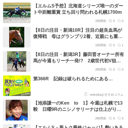
【エルムS予想】北海道シリーズ唯一のダー
ト中距離重賞 立ち回り問われる札幌1700m
1時間前
0
0
【8日の注目・新潟10R】注目の超良血馬が
復帰戦 母はグランプリ2着、近親にも重賞
ウィナーが並ぶ
1時間前
0
1
【8日の注目・新潟3R】藤田晋オーナー所有
馬が今週もリーチ一発!? 2歳世代初V狙う
コントレイル産駒が登場
2時間前
0
0
第366R 記録は破られるためにある…
netkeibaおすすめコラム
【池添謙一のKen to 1】今週は札幌で13
鞍 日曜9Rのニシノサリーナは仕上がり絶
好「きっちり決めたいですね」
2時間前
0
0
【エルムS・馬トク最終ジャッジ】勢いある