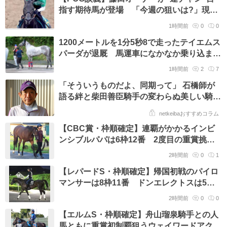
指す期待馬が登場 「今週の狙いは?」現場
記者が推し馬をジャッジ
1時間前
0
0
1200メートルを1分5秒8で走ったテイエムス
パーダが退厩 馬運車になかなか乗り込まな
い場面も 小椋調教師「頑固ですがかわい
1時間前
2
7
い」
「そういうものだよ、同期って」 石橋師が
語る絆と柴田善臣騎手の変わらぬ美しい騎乗
フォーム
netkeibaおすすめコラム
【CBC賞・枠順確定】連覇がかかるインビ
ンシブルパパは6枠12番 2度目の重賞挑戦
のディアナザールは4枠7番に決定
2時間前
0
1
【レパードS・枠順確定】帰国初戦のパイロ
マンサーは8枠11番 ドンエレクトスは5枠6
番
2時間前
0
0
【エルムS・枠順確定】舟山瑠泉騎手との人
馬ともに重賞初制覇狙うウェイワードアクト