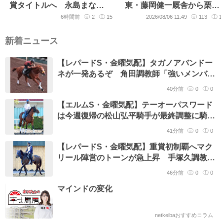
賞タイトルへ 永島まなみ
東・藤岡健一厩舎から栗
騎手が「いいスピードを持
東・フリーへ所属変更
6時間前
2
15
2026/08/06 11:49
113
っている」ジェニファーと
チャンスつかむ
新着ニュース
【レパードS・金曜気配】タガノアバンドー
ネが一発あるぞ 角田調教師「強いメンバー
とやってきているから」
40分前
0
0
【エルムS・金曜気配】テーオーパスワード
は今週復帰の松山弘平騎手が最終調整に騎
乗 「足はもう問題ありません」
41分前
0
0
【レパードS・金曜気配】重賞初制覇へマク
リール陣営のトーンが急上昇 手塚久調教師
「体調はすごくいいですね」
46分前
0
0
マインドの変化
netkeibaおすすめコラム