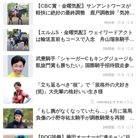
【CBC賞・金曜気配】サンアントワーヌが
軽快に絶好の最終調整 鹿戸調教師「気持ち
良く走っていたね」
46分前
0
0
【エルムS・金曜気配】ウェイワードアクト
は輸送直前もコースで入念 舟山瑠泉騎手
「当日に落ち着いたテンションで臨めれば」
1時間前
0
0
武豊騎手「シャーガーCもキングジョージも
凱旋門賞も勝ちたい」国際騎手招待競走参戦
の英国で意欲十分
1時間前
0
3
「立ち返るべき“核”」で「規格外の犬好き
(笑)」大先輩の格好いい生き様
netkeibaおすすめコラム
「もし腕がなくなっていたら…」4月に落馬
負傷の小野寺祐太騎手が調教騎乗を再開 壮
絶な闘病明かす
1時間前
0
3
【POG談義】藤田オーナーが“連チャン”目