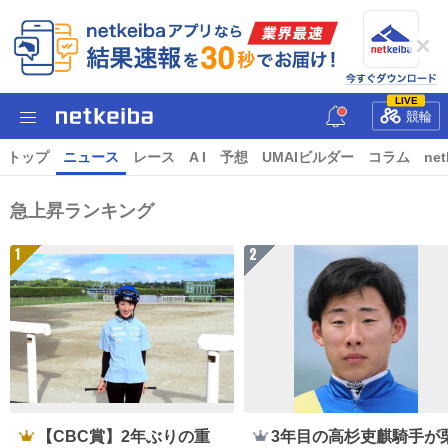
LIVE
競輪
トップ
ニュース
レース
A I
予想
UMAIビルダー
コラム
net
急上昇ランキング
1
2
【CBC賞】2年ぶりの重
3年目の高杉吏麒騎手が