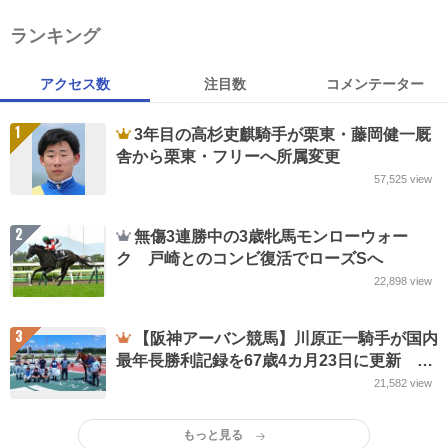
ランキング
アクセス数
注目数
コメンテーター
1
3年目の高杉吏麒騎手が栗東・藤岡健一厩
舎から栗東・フリーへ所属変更
57,525
view
2
無傷3連勝中の3歳牝馬モンローウォー
ク 戸崎とのコンビ復活でローズSへ
22,898
view
3
【阪神アーバン競馬】川原正一騎手が国内
最年長勝利記録を67歳4カ月23日に更新 的
場元騎手の記録抜く
21,582
view
もっと見る