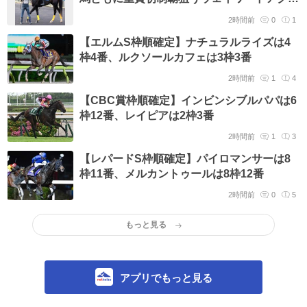
は7枠8番
2時間前
0
1
【エルムS枠順確定】ナチュラルライズは4
枠4番、ルクソールカフェは3枠3番
2時間前
1
4
【CBC賞枠順確定】インビンシブルパパは6
枠12番、レイピアは2枠3番
2時間前
1
3
【レパードS枠順確定】パイロマンサーは8
枠11番、メルカントゥールは8枠12番
2時間前
0
5
もっと見る
アプリでもっと見る