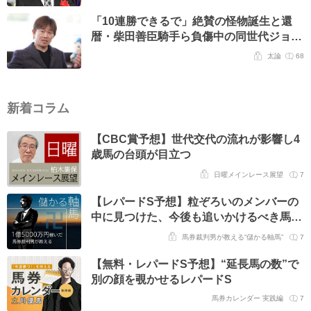
評価”
「10連勝できるで」絶賛の怪物誕生と還
暦・柴田善臣騎手ら負傷中の同世代ジョッ
キーへ寄せる思い
太論
68
新着コラム
【CBC賞予想】世代交代の流れが影響し4
歳馬の台頭が目立つ
日曜メインレース展望
7
【レパードS予想】粒ぞろいのメンバーの
中に見つけた、今後も追いかけるべき馬/
第296回
馬券裁判男が教える“儲かる軸馬”
7
【無料・レパードS予想】“延長馬の数”で
別の顔を覗かせるレパードS
馬券カレンダー 実践編
7