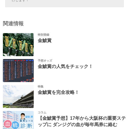
関連情報
特別登録
金鯱賞
予想オッズ
金鯱賞の人気をチェック！
特集
金鯱賞を完全攻略！
コラム
【金鯱賞予想】17年から大阪杯の重要ステ
ップに ダンジグの血が毎年馬券に絡む