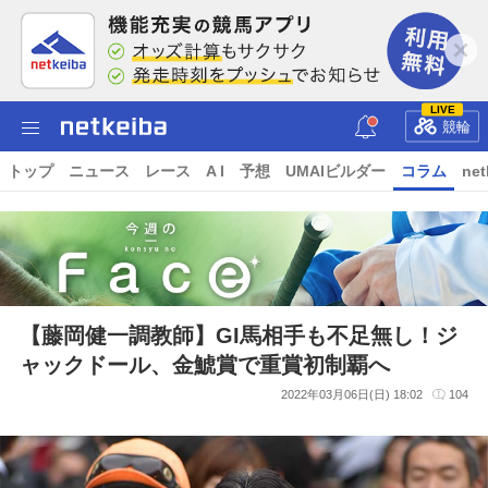
LIVE
競輪
トップ
ニュース
レース
A I
予想
UMAIビルダー
コラム
net
【藤岡健一調教師】GI馬相手も不足無し！ジ
ャックドール、金鯱賞で重賞初制覇へ
2022年03月06日(日) 18:02
104