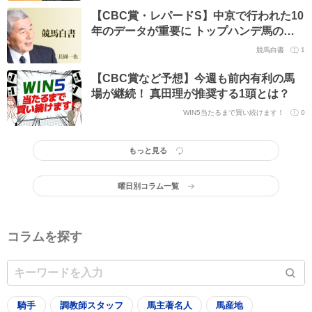
【CBC賞・レパードS】中京で行われた10
年のデータが重要に トップハンデ馬の優
勝が無いことも重要か
競馬白書
1
【CBC賞など予想】今週も前内有利の馬
場が継続！ 真田理が推奨する1頭とは？
WIN5当たるまで買い続けます！
0
もっと見る
曜日別コラム一覧
コラムを探す
騎手
調教師スタッフ
馬主著名人
馬産地