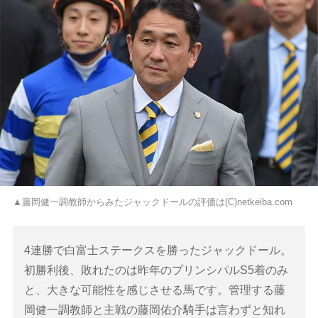
▲藤岡健一調教師からみたジャックドールの評価は(C)netkeiba.com
4連勝で白富士ステークスを勝ったジャックドール。
初勝利後、敗れたのは昨年のプリンシパルS5着のみ
と、大きな可能性を感じさせる馬です。管理する藤
岡健一調教師と主戦の藤岡佑介騎手は言わずと知れ