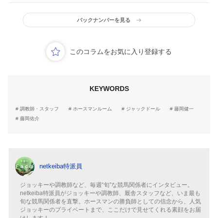
ラシック「オーナーのた
鍵”は…
め、ノリさんと僕で全力
バックナンバーを見る
で」
このコラムをお気に入り登録する
KEYWORDS
調教師・スタッフ
ホースマンルーム
ジャックドール
藤岡健一
藤岡佑介
netkeiba特派員
ジョッキーや調教師など、毎週“旬”な競馬関係者にインタビュー。
netkeiba特派員がジョッキーや調教師、厩舎スタッフなど、いま最も
旬な競馬関係者を直撃。ホースマンの勝負師としての信念から、人気
ジョッキーのプライベートまで、ここだけで見せてくれる素顔をお届
けします！