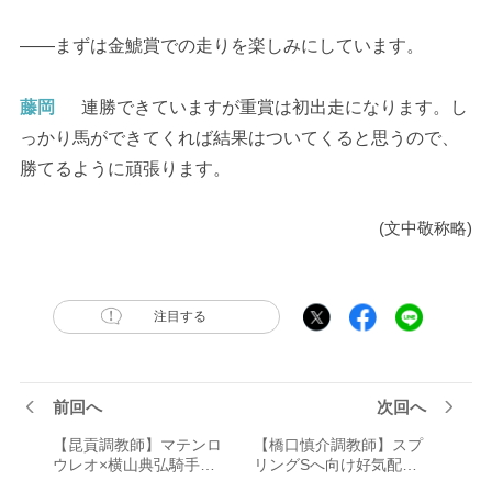
――まずは金鯱賞での走りを楽しみにしています。
藤岡
連勝できていますが重賞は初出走になります。し
っかり馬ができてくれば結果はついてくると思うので、
勝てるように頑張ります。
(文中敬称略)
注目する
前回へ
次回へ
【昆貢調教師】マテンロ
【橋口慎介調教師】スプ
ウレオ×横山典弘騎手で
リングSへ向け好気配！
弥生賞の先に見据えるク
アルナシームの“今回の