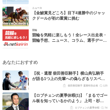
ニュース
【金鯱賞見どころ】目下4連勝中のジャッ
クドールが初の重賞に挑む
競輪
競輪を気軽に楽しもう！全レース出走表・
競輪予想、ニュース、コラム、選手データ
ベースなど。
あなたにおすすめ
【祝・還暦 柴田善臣騎手】横山典弘騎手
が語る1つ上の先輩への偽らざるリスペク
ト「数少ない、自分と“馬の話ができる相
柴田善臣騎手 還暦特別企画
125
手”」
【ロブチェンの夏季休暇(1)】「まるでゴー
ル板を知っているかのよう」 上司・杉山
晴紀調教師が下した二冠馬の“上半期人事
ロブチェンの夏季休暇
74