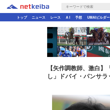
トップ
ニュース
レース
A I
予想
UMAIビルダー
【矢作調教師、激白】「
し」ドバイ・パンサラ