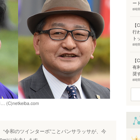
ー
8時
【
行
ト
8時
【
有
奨
8時
netkeiba.com
。“令和のツインターボ”ことパンサラッサが、今
00m)に出走します。