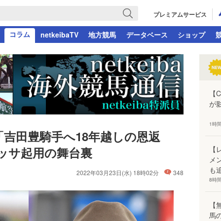
プレミアムサービス
コラム
netkeibaTV
地方競馬
データベース
ショップ
【
が
1時
吉田豊騎手へ18年越しの恩返
【
ッサ起用の舞台裏
メ
も
2022年03月23日(水) 18時02分
348
8時
【
馬