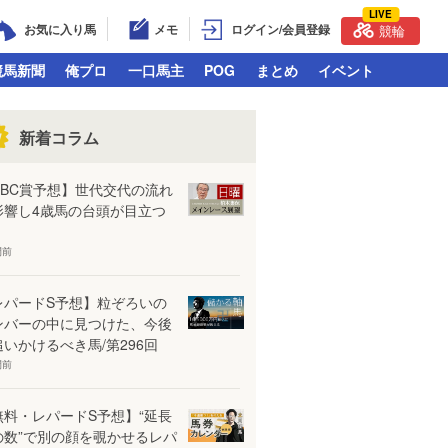
LIVE
お気に入り馬
メモ
ログイン/会員登録
競輪
競馬新聞
俺プロ
一口馬主
POG
まとめ
イベント
新着コラム
CBC賞予想】世代交代の流れ
影響し4歳馬の台頭が目立つ
間前
レパードS予想】粒ぞろいの
ンバーの中に見つけた、今後
追いかけるべき馬/第296回
間前
無料・レパードS予想】“延長
の数”で別の顔を覗かせるレパ