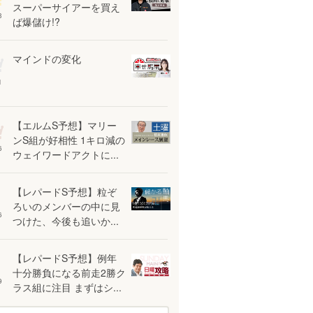
スーパーサイアーを買え
3
ば爆儲け!?
マインドの変化
1
【エルムS予想】マリー
ンS組が好相性 1キロ減の
6
ウェイワードアクトに...
【レパードS予想】粒ぞ
ろいのメンバーの中に見
6
つけた、今後も追いか...
【レパードS予想】例年
十分勝負になる前走2勝ク
9
ラス組に注目 まずはシ...