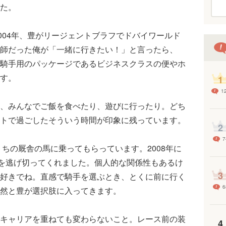
た。
004年、豊がリージェントブラフでドバイワールド
師だった俺が「一緒に行きたい！」と言ったら、
騎手用のパッケージであるビジネスクラスの便やホ
す。
1
1
、みんなでご飯を食べたり、遊びに行ったり。どち
トで過ごしたそういう時間が印象に残っています。
2
7
ちの厩舎の馬に乗ってもらっています。2008年に
を逃げ切ってくれました。個人的な関係性もあるけ
3
好きでね。直感で騎手を選ぶとき、とくに前に行く
6
然と豊が選択肢に入ってきます。
キャリアを重ねても変わらないこと。レース前の装
4