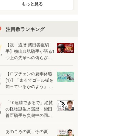
もっと見る
注目数ランキング
【祝・還暦 柴田善臣騎
手】横山典弘騎手が語る1
25
つ上の先輩への偽らざ...
【ロブチェンの夏季休暇
(1)】「まるでゴール板を
4
知っているかのよう」 ...
「10連勝できるで」絶賛
の怪物誕生と還暦・柴田
8
善臣騎手ら負傷中の同...
あのころの夏、今の夏