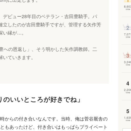
1
8,60
view
、デビュー28年目のベテラン・吉田豊騎手。パ
確立したのが吉田豊騎手ですが、管理する矢作芳
2
深い縁が…。
7,07
view
の豊への恩返し」、そう明かした矢作調教師。二
3
解いていきます。
3,24
view
4
2,20
view
りのいいところが好きでね」
5
時からの付き合いなんです。当時、俺は菅谷厩舎の
1,63
view
ともあったけど、付き合いはもっぱらプライベート