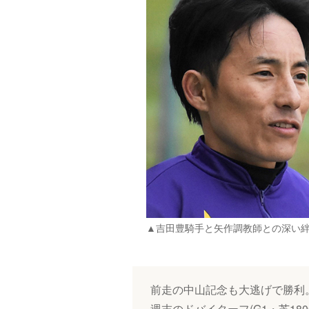
▲吉田豊騎手と矢作調教師との深い絆… (C)
前走の中山記念も大逃げで勝利
週末のドバイターフ(G1・芝18