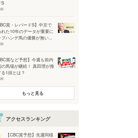
ドS
間前
CBC賞・レパードS】中京で
われた10年のデータが重要に
ップハンデ馬の優勝が無い...
間前
CBC賞など予想】今週も前内
利の馬場が継続！ 真田理が推
する1頭とは？
間前
もっと見る
アクセスランキング
【CBC賞予想】先週同様