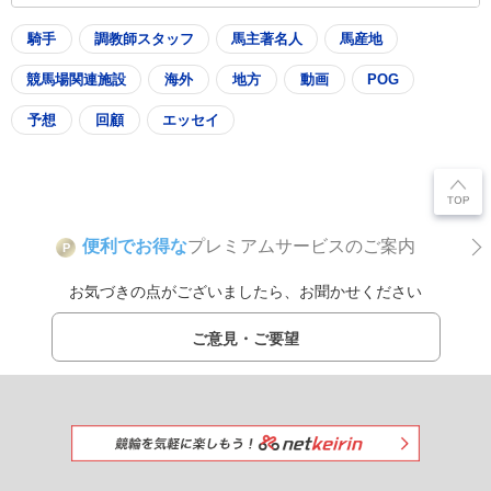
騎手
調教師スタッフ
馬主著名人
馬産地
競馬場関連施設
海外
地方
動画
POG
予想
回顧
エッセイ
便利でお得な
プレミアムサービスのご案内
P
お気づきの点がございましたら、お聞かせください
ご意見・ご要望