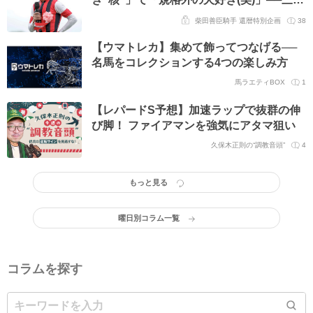
皇成騎手が語る大先輩の格好いい生き様
柴田善臣騎手 還暦特別企画
38
【ウマトレカ】集めて飾ってつなげる──
名馬をコレクションする4つの楽しみ方
馬ラエティBOX
1
【レパードS予想】加速ラップで抜群の伸
び脚！ ファイアマンを強気にアタマ狙い
久保木正則の“調教音頭”
4
もっと見る
曜日別コラム一覧
コラムを探す