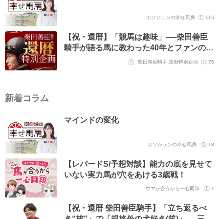
ホソジュンの幸せ馬房
115
【祝・還暦】「競馬は趣味」──柴田善臣
騎手が語る馬に教わった40年とファンの皆
様への感謝
柴田善臣騎手 還暦特別企画
75
新着コラム
マインドの変化
ホソジュンの幸せ馬房
18
【レパードS/予想対談】能力の底を見せて
いない実力馬が穴をあける3歳戦！
ウマが合うから一心同印
1
【祝・還暦 柴田善臣騎手】「立ち返るべ
き“核”」で「規格外の犬好き(笑)」──三浦