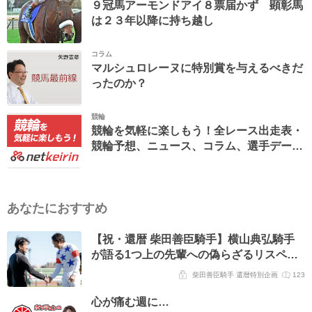
９冠馬アーモンドアイ８票届かず 顕彰馬
は２３年以降に持ち越し
コラム
マルシュロレーヌに特別賞を与えるべきだ
ったのか？
競輪
競輪を気軽に楽しもう！全レース出走表・
競輪予想、ニュース、コラム、選手データ
ベースなど。
あなたにおすすめ
【祝・還暦 柴田善臣騎手】横山典弘騎手
が語る1つ上の先輩への偽らざるリスペク
ト「数少ない、自分と“馬の話ができる相
柴田善臣騎手 還暦特別企画
123
手”」
心が痛む週に…