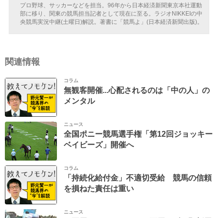
プロ野球、サッカーなどを担当。96年から日本経済新聞東京本社運動
部に移り、関東の競馬担当記者として現在に至る。ラジオNIKKEIの中
央競馬実況中継(土曜日)解説。著書に「競馬よ」(日本経済新聞出版)。
関連情報
コラム
無観客開催...心配されるのは「中の人」の
メンタル
ニュース
全国ポニー競馬選手権「第12回ジョッキー
ベイビーズ」開催へ
コラム
「持続化給付金」不適切受給 競馬の信頼
を損ねた責任は重い
ニュース