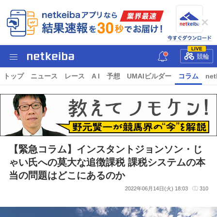
LIVE
競輪
トップ
ニュース
レース
A I
予想
UMAIビルダー
コラム
net
【緊急コラム】インスタントジョンソン・じ
ゃい氏への莫大な追徴課税 課税システムの本
当の問題はどこにあるのか
2022年06月14日(火) 18:03
310