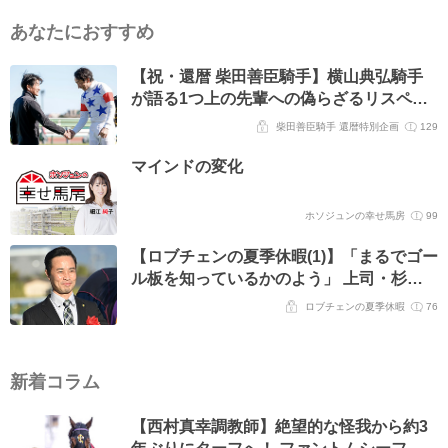
あなたにおすすめ
【祝・還暦 柴田善臣騎手】横山典弘騎手
が語る1つ上の先輩への偽らざるリスペク
ト「数少ない、自分と“馬の話ができる相
柴田善臣騎手 還暦特別企画
129
手”」
マインドの変化
ホソジュンの幸せ馬房
99
【ロブチェンの夏季休暇(1)】「まるでゴー
ル板を知っているかのよう」 上司・杉山
晴紀調教師が下した二冠馬の“上半期人事
ロブチェンの夏季休暇
76
評価”
新着コラム
【西村真幸調教師】絶望的な怪我から約3
年ぶりにターフへ！ ファントムシーフ復