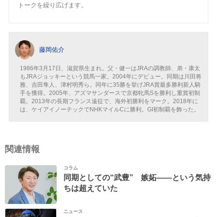
トークを繰り広げます。
藤岡佑介
1986年3月17日、滋賀県生まれ。父・健一はJRAの調教師、弟・康太
もJRAジョッキーという競馬一家。2004年にデビュー。同期は川田将
雅、吉田隼人、津村明秀ら。同年に35勝を挙げJRA賞最多勝利新人騎
手を獲得。2005年、アズマサンダースで京都牝馬Sを勝利し重賞初制
覇。2013年の長期フランス遠征で、海外初勝利をマーク。2018年に
は、ケイアイノーテックでNHKマイルCに勝利。GI初制覇を飾った。
関連情報
コラム
同期としての“武豊” 嫉妬――という気持
ちは超えていた
ニュース