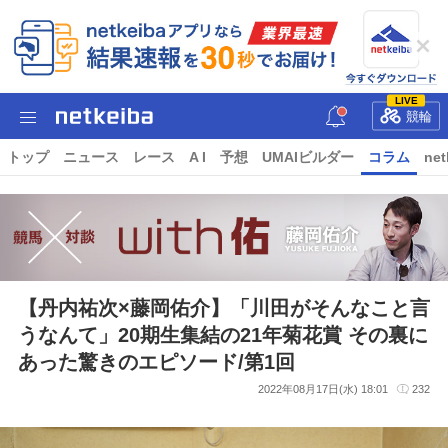
LIVE
競輪
トップ
ニュース
レース
A I
予想
UMAIビルダー
コラム
net
【丹内祐次×藤岡佑介】「川田がそんなこと言
うなんて」20期生集結の21年菊花賞 その裏に
あった驚きのエピソード/第1回
2022年08月17日(水) 18:01
232