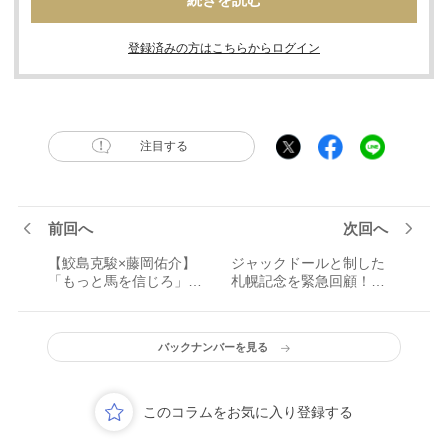
登録済みの方はこちらからログイン
注目する
前回へ
次回へ
【鮫島克駿×藤岡佑介】
ジャックドールと制した
「もっと馬を信じろ」先
札幌記念を緊急回顧！
輩騎手からの助言を糧
「最後はさすがにステッ
に、目指すはGI制覇/第4
キを使って…」壮絶な叩
回
き合いを鮮明に語る
バックナンバーを見る
このコラムをお気に入り登録する