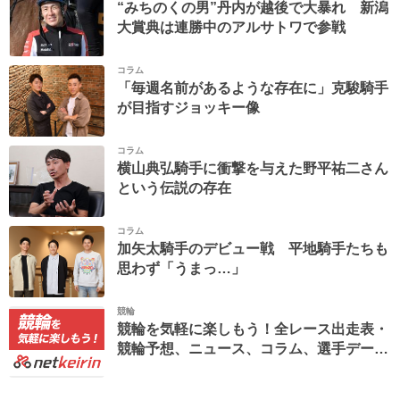
“みちのくの男”丹内が越後で大暴れ 新潟
大賞典は連勝中のアルサトワで参戦
コラム
「毎週名前があるような存在に」克駿騎手
が目指すジョッキー像
コラム
横山典弘騎手に衝撃を与えた野平祐二さん
という伝説の存在
コラム
加矢太騎手のデビュー戦 平地騎手たちも
思わず「うまっ…」
競輪
競輪を気軽に楽しもう！全レース出走表・
競輪予想、ニュース、コラム、選手データ
ベースなど。