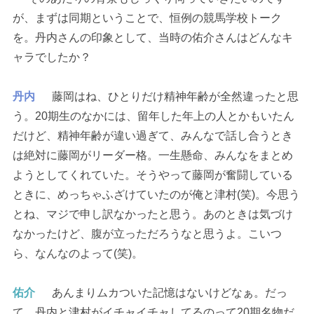
が、まずは同期ということで、恒例の競馬学校トーク
を。丹内さんの印象として、当時の佑介さんはどんなキ
ャラでしたか？
丹内
藤岡はね、ひとりだけ精神年齢が全然違ったと思
う。20期生のなかには、留年した年上の人とかもいたん
だけど、精神年齢が違い過ぎて、みんなで話し合うとき
は絶対に藤岡がリーダー格。一生懸命、みんなをまとめ
ようとしてくれていた。そうやって藤岡が奮闘している
ときに、めっちゃふざけていたのが俺と津村(笑)。今思う
とね、マジで申し訳なかったと思う。あのときは気づけ
なかったけど、腹が立っただろうなと思うよ。こいつ
ら、なんなのよって(笑)。
佑介
あんまりムカついた記憶はないけどなぁ。だっ
て、丹内と津村がイチャイチャしてるのって20期名物だ