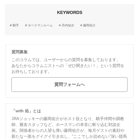
KEYWORDS
騎手
ホースマンルーム
丹内祐次
藤岡佑介
質問募集
このコラムでは、ユーザーからの質問を募集しております。
あなたからコラムニストへの「ぜひ聞きたい！」という質問を
お待ちしております。
質問フォームへ
「with 佑」とは
JRAジョッキーの藤岡佑介がホスト役となり、騎手仲間や調教
師、厩舎スタッフなど、ホースマンの本音に斬り込む対談企
画。関係者からの人望も厚い藤岡佑介が、毎月ゲストの素顔や
新たな一面をグイグイ引き出し、“ここでしか読めない”深い競馬