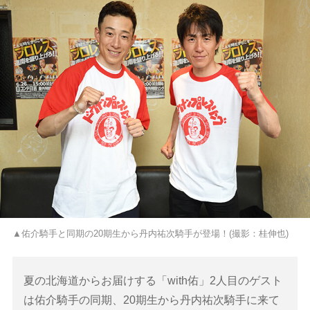
▲佑介騎手と同期の20期生から丹内祐次騎手が登場！(撮影：桂伸也)
夏の北海道からお届けする「with佑」2人目のゲスト
は佑介騎手の同期、20期生から丹内祐次騎手に来て