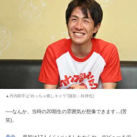
▲丹内騎手は“めっちゃ癒しキャラ”(撮影：桂伸也)
──なんか、当時の20期生の雰囲気が想像できます…(苦
笑)。