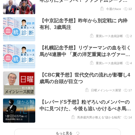
活への牧場と繋いだバトン
今週のface
12
【中京記念予想】昨年から別定戦に 内枠
有利、3歳馬注
重賞レース血統診断
2
【札幌記念予想】リヴァーマンの血を引く
馬が4連勝中 「夏の洋芝重賞はネヴァーベ
ンド」の格言は健在
重賞レース血統診断
4
【CBC賞予想】世代交代の流れが影響し4
歳馬の台頭が目立つ
日曜メインレース展望
17
【レパードS予想】粒ぞろいのメンバーの
中に見つけた、今後も追いかけるべき馬/
第296回
馬券裁判男が教える“儲かる軸馬”
14
もっと見る