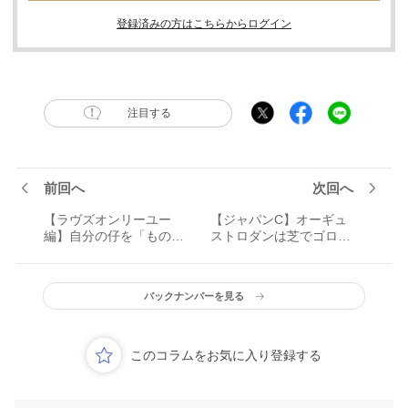
登録済みの方はこちらからログイン
注目する
前回へ
次回へ
【ラヴズオンリーユー
【ジャパンC】オーギュ
編】自分の仔を「ものす
ストロダンは芝でゴロゴ
ごく可愛がっていまし
ロするのがすき!? 海外馬
た」 19年牝馬三冠を分
のゆるい出馬表！
けた名牝の“今”
バックナンバーを見る
このコラムをお気に入り登録する