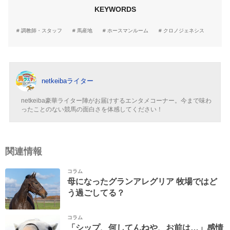
KEYWORDS
調教師・スタッフ
馬産地
ホースマンルーム
クロノジェネシス
netkeibaライター
netkeiba豪華ライター陣がお届けするエンタメコーナー。今まで味わ
ったことのない競馬の面白さを体感してください！
関連情報
コラム
母になったグランアレグリア 牧場ではど
う過ごしてる？
コラム
「シップ、何してんねや、お前は…」感情