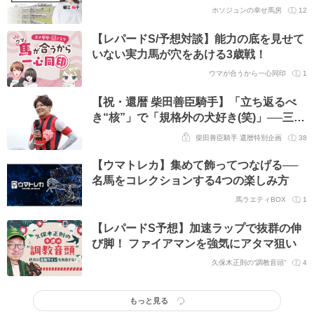
ホソジュンの幸せ馬房
12
【レパードS/予想対談】能力の底を見せて
いない実力馬が穴をあける3歳戦！
ウマが合うから一心同印
1
【祝・還暦 柴田善臣騎手】「立ち返るべ
き“核”」で「規格外の犬好き(笑)」──三浦
皇成騎手が語る大先輩の格好いい生き様
柴田善臣騎手 還暦特別企画
38
【ウマトレカ】集めて飾ってつなげる──
名馬をコレクションする4つの楽しみ方
馬ラエティBOX
1
【レパードS予想】加速ラップで抜群の伸
び脚！ ファイアマンを強気にアタマ狙い
久保木正則の“調教音頭”
4
もっと見る