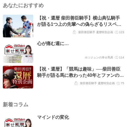
あなたにおすすめ
【祝・還暦 柴田善臣騎手】横山典弘騎手
が語る1つ上の先輩への偽らざるリスペク
ト「数少ない、自分と“馬の話ができる相
柴田善臣騎手 還暦特別企画
123
手”」
心が痛む週に…
ホソジュンの幸せ馬房
114
【祝・還暦】「競馬は趣味」──柴田善臣
騎手が語る馬に教わった40年とファンの皆
様への感謝
柴田善臣騎手 還暦特別企画
75
新着コラム
マインドの変化