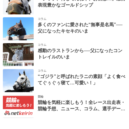
表現豊かなゴールドシップ
コラム
多くのファンに愛された“無事是名馬”──
父になったキセキのいま
コラム
感動のラストランから──父になったコン
トレイルのいま
コラム
“ゴジラ”と呼ばれたラニの素顔「よく食べ
てぐぅぐぅ寝て…可愛い！」
競輪
競輪を気軽に楽しもう！全レース出走表・
競輪予想、ニュース、コラム、選手データ
ベースなど。