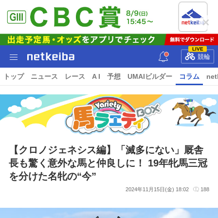
LIVE
競輪
トップ
ニュース
レース
A I
予想
UMAIビルダー
コラム
net
【クロノジェネシス編】「滅多にない」厩舎
長も驚く意外な馬と仲良しに！ 19年牝馬三冠
を分けた名牝の“今”
2024年11月15日(金) 18:02
188