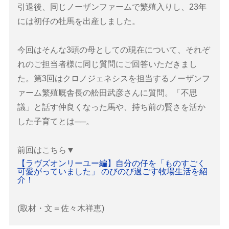
引退後、同じノーザンファームで繁殖入りし、23年
には初仔の牡馬を出産しました。
今回はそんな3頭の母としての現在について、それぞ
れのご担当者様に同じ質問にご回答いただきまし
た。第3回はクロノジェネシスを担当するノーザンフ
ァーム繁殖厩舎長の舩田武彦さんに質問。「不思
議」と話す仲良くなった馬や、持ち前の賢さを活か
した子育てとは──。
前回はこちら▼
【ラヴズオンリーユー編】自分の仔を「ものすごく
可愛がっていました」 のびのび過ごす牧場生活を紹
介！
(取材・文＝佐々木祥恵)