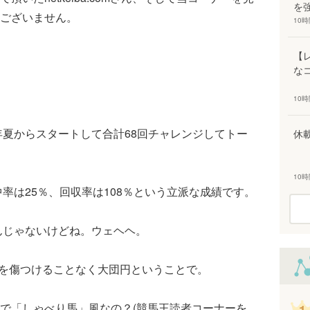
を
ございません。
10
【
な
10
年夏からスタートして合計68回チャレンジしてトー
休
10
中率は25％、回収率は108％という立派な成績です。
んじゃないけどね。ウェヘヘ。
を傷つけることなく大団円ということで。
で「しゃべり馬」風なの？(競馬王読者コーナーを