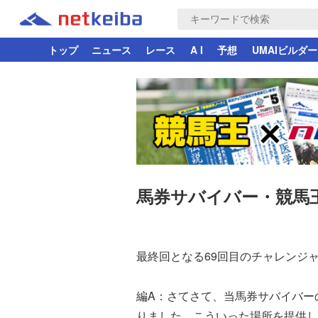
トップ
ニュース
レース
A I
予想
UMAIビルダー
馬券サバイバー・競馬
最終回となる69回目のチャレンジ
編A：さてさて、当馬券サバイバー
りました。こういった場所を提供して頂