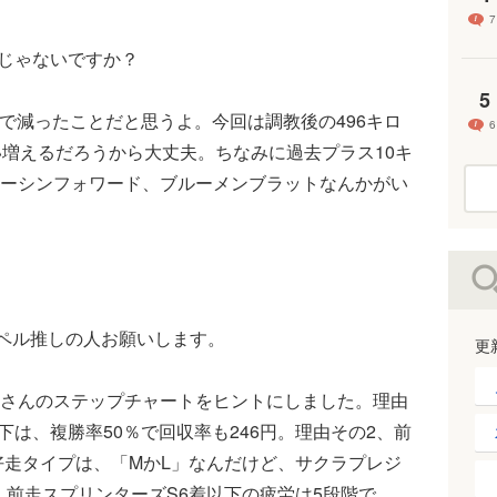
7
じゃないですか？
5
まで減ったことだと思うよ。今回は調教後の496キロ
6
い増えるだろうから大丈夫。ちなみに過去プラス10キ
ーシンフォワード、ブルーメンブラットなんかがい
ペル推しの人お願いします。
更
さんのステップチャートをヒントにしました。理由
下は、複勝率50％で回収率も246円。理由その2、前
好走タイプは、「MかL」なんだけど、サクラプレジ
、前走スプリンターズS6着以下の疲労は5段階で