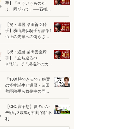
手】「そういうものだ
9
よ、同期って」──石橋...
【祝・還暦 柴田善臣騎
手】横山典弘騎手が語る1
0
つ上の先輩への偽らざ...
【祝・還暦 柴田善臣騎
手】「立ち返るべ
7
き“核”」で「規格外の犬...
「10連勝できるで」絶賛
の怪物誕生と還暦・柴田
1
善臣騎手ら負傷中の同...
【CBC賞予想】夏のハン
デ戦は3歳馬が相対的に不
0
利