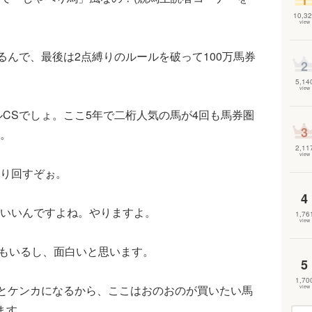
1
10,32
view
るんで、最後は2点縛りのルールを破って100万馬券
2
5,14
view
ルCSでしょ。ここ5年で二桁人気の馬が4回も馬券圏
3
。
2,11
view
り回すぞぉ。
4
いいんですよね。やりますよ。
1,76
view
もいるし、面白いと思います。
5
1,70
とケンカになるから、ここはおのおのが買いたい馬
view
ます。