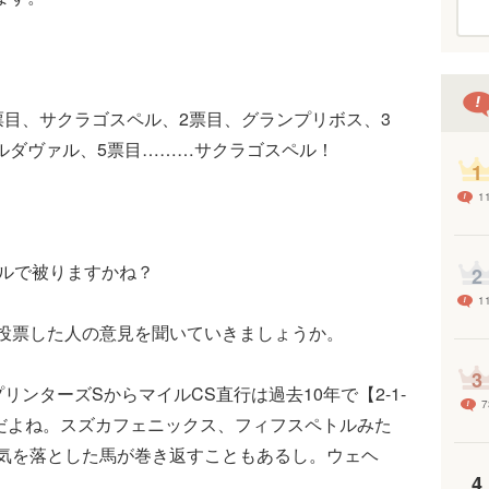
票目、サクラゴスペル、2票目、グランプリボス、3
ルダヴァル、5票目………サクラゴスペル！
1
1
ルで被りますかね？
2
1
投票した人の意見を聞いていきましょうか。
3
リンターズSからマイルCS直行は過去10年で【2-1-
7
んだよね。スズカフェニックス、フィフスペトルみた
気を落とした馬が巻き返すこともあるし。ウェヘ
4