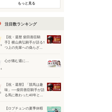
もっと見る
注目数ランキング
【祝・還暦 柴田善臣騎
手】横山典弘騎手が語る1
19
つ上の先輩への偽らざ...
心が痛む週に…
14
【祝・還暦】「競馬は趣
味」──柴田善臣騎手が語
3
る馬に教わった40年と...
【ロブチェンの夏季休暇