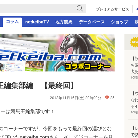
プレミアムサービス
コラム
netkeibaTV
地方競馬
データベース
ショップ
【
ち
犬好
10
王編集部編 【最終回】
【
2013年11月16日(土) 20時00分
25
な
る
ャーは競馬王編集部です！
10
【
のコーナーですが、今回をもって最終回の運びとな
で
いたnetkeiba.comさん、そして当コーナーを見