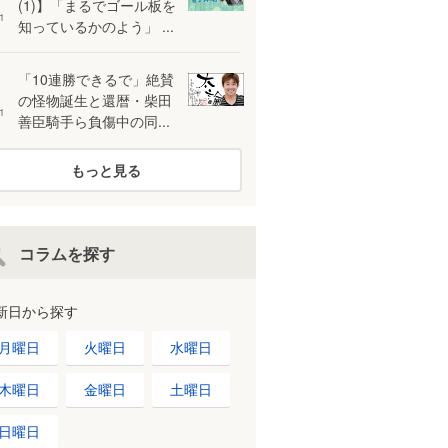
(1)】「まるでゴール板を
1
知っているかのよう」 ...
「10連勝できるで」絶賛
の怪物誕生と還暦・柴田
1
善臣騎手ら負傷中の同...
もっと見る
コラムを探す
新日から探す
月曜日
火曜日
水曜日
木曜日
金曜日
土曜日
日曜日