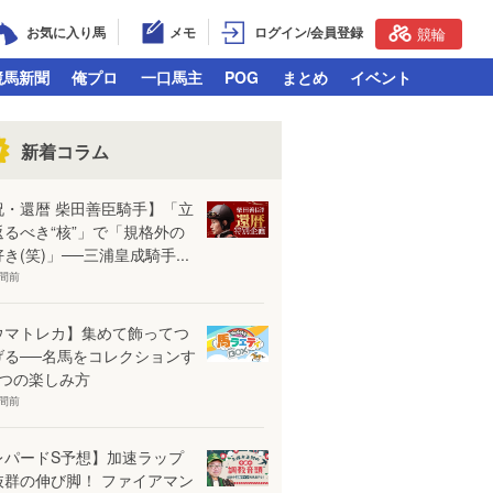
お気に入り馬
メモ
ログイン/会員登録
競輪
競馬新聞
俺プロ
一口馬主
POG
まとめ
イベント
新着コラム
祝・還暦 柴田善臣騎手】「立
返るべき“核”」で「規格外の
き(笑)」──三浦皇成騎手...
時間前
ウマトレカ】集めて飾ってつ
げる──名馬をコレクションす
4つの楽しみ方
時間前
レパードS予想】加速ラップ
抜群の伸び脚！ ファイアマン