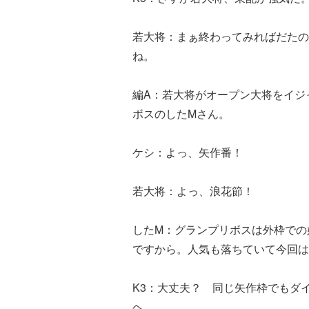
若大将：まぁ終わってみればだたの
ね。
編A：若大将がオープン大将をイジ
ボスのしたMさん。
ケシ：よっ、矢作番！
若大将：よっ、浪花節！
したM：グランプリボスは外枠での
ですから。人気も落ちていて今回は
K3：大丈夫？ 同じ矢作枠でもダ
ヘ。