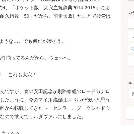
、「ポケット版 大穴血統辞典2014-2015」によ
カ
耐久指数「50」だから、前走大敗したことで疲労は
ような…。でも何だか凄そう。
条件揃ってるんだから。ウェヘヘ。
！ これも大穴！
キ
んですが、春の安田記念が別路線組のロードカナロ
したように、今のマイル路線はレベルが低いと思う
離から転戦してきたトーセンラー、ダークシャドウ
なので敢えてリルダヴァルにしました。
。ウェヘヘ。