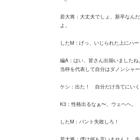
若大将：大丈夫でしょ、新卒なんだ
よ。
したM：げっ、いじられた上にハー
編A：はい、皆さん出揃いましたね
当枠を代表して自分はダノンシャー
ケシ：出た！ 自分だけ当てにいく
K3：性格出るなぁ〜。ウェヘヘ。
したM：バント失敗しろ！
若大将：僕は何も言いませんよ。先