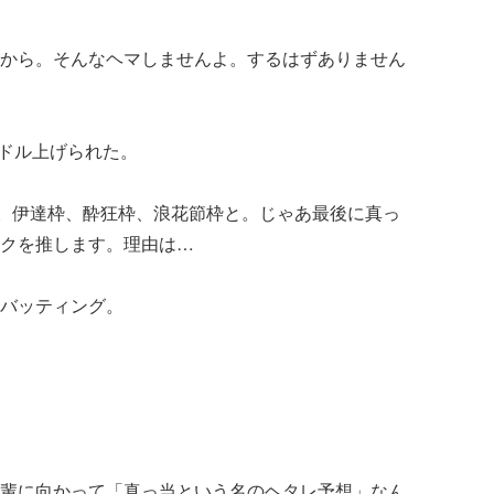
から。そんなヘマしませんよ。するはずありません
ドル上げられた。
。伊達枠、酔狂枠、浪花節枠と。じゃあ最後に真っ
クを推します。理由は…
バッティング。
輩に向かって「真っ当という名のヘタレ予想」なん