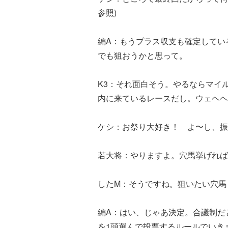
参照)
編A：もうプラス収支も確定してい
でも狙おうかと思って。
K3：それ面白そう。やるならマイ
内に来ているレースだし。ウェヘヘ
ケシ：お祭り大好き！ よ〜し、振
若大将：やりますよ。穴馬挙げれば
したM：そうですね。狙いたい穴馬
編A：はい、じゃあ決定。合議制だ
を1頭選んで投票するルールでいき