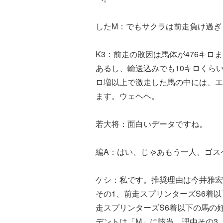
したM：でもサクラは前走負け過ぎ
K3：前走の敗因は馬体が476キロ
あるし、輸送込みでも10キロくら
ロ増以上で激走した馬の中には、エ
ます。ウェヘヘ。
若大将：面白いデータですね。
編A：はい、じゃあもう一人、ゴス
ケシ：私です。推奨理由は今井雅宏
その1、前走スプリンターズS6着以
走スプリンターズS6着以下の馬の
デントは「M」に該当。理由その3