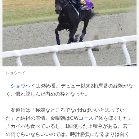
ショウヘイ
ショウヘイ
は3枠5番。デビュー以来2桁馬番の経験がな
く、慣れ親しんだ内めの枠となった。
友道師は「極端なところでなければいいと思ってい
た」と納得の表情。金曜朝はCW
コース
で体をほぐした。
「カイバも食べているし、1回使った上積みがある。若干
の雨ぐらいならいいのでは。時計勝負になるよりは向く