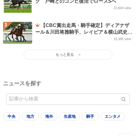
ク 戸崎とのコンビ復活でローズSへ
23,604
view
3
【CBC賞出走馬・騎手確定】ディアナザ
ール＆川田将雅騎手、レイピア＆横山武史騎
手など18頭
15,365
view
もっと見る
ニュースを探す
中央
地方
海外
生産地
騎手
エンタメ