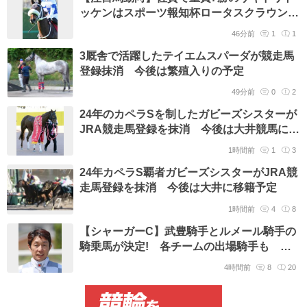
ッケンはスポーツ報知杯ロータスクラウン賞
が秋の最大目標 2冠奪取を目指す
46分前
1
1
3厩舎で活躍したテイエムスパーダが競走馬
登録抹消 今後は繁殖入りの予定
49分前
0
2
24年のカペラSを制したガビーズシスターが
JRA競走馬登録を抹消 今後は大井競馬に移
籍予定
1時間前
1
3
24年カペラS覇者ガビーズシスターがJRA競
走馬登録を抹消 今後は大井に移籍予定
1時間前
4
8
【シャーガーC】武豊騎手とルメール騎手の
騎乗馬が決定! 各チームの出場騎手も
JRA発表
4時間前
8
20