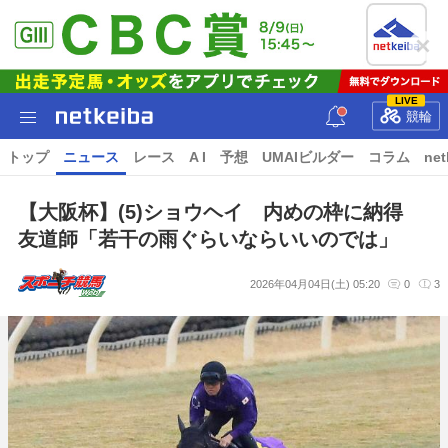
LIVE
競輪
トップ
ニュース
レース
A I
予想
UMAIビルダー
コラム
net
【大阪杯】(5)ショウヘイ 内めの枠に納得
友道師「若干の雨ぐらいならいいのでは」
2026年04月04日(土) 05:20
0
3