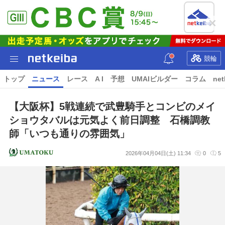
競輪
トップ
ニュース
レース
A I
予想
UMAIビルダー
コラム
net
【大阪杯】5戦連続で武豊騎手とコンビのメイ
ショウタバルは元気よく前日調整 石橋調教
師「いつも通りの雰囲気」
2026年04月04日(土) 11:34
0
5