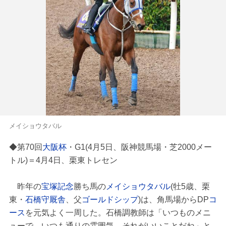
メイショウタバル
◆第70回
大阪杯
・G1(4月5日、阪神競馬場・芝2000メー
トル)＝4月4日、栗東トレセン
昨年の
宝塚記念
勝ち馬の
メイショウタバル
(牡5歳、栗
東・
石橋守厩舎
、父
ゴールドシップ
)は、角馬場からDP
コ
ース
を元気よく一周した。石橋調教師は「いつものメニ
ューで、いつも通りの雰囲気。それがいいことだね」と