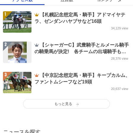
1
【札幌記念想定馬・騎手】アドマイヤテ
ラ、ゼンダンハヤブサなど16頭
34,129
view
2
【シャーガーC】武豊騎手とルメール騎手
の騎乗馬が決定! 各チームの出場騎手も
JRA発表
28,376
view
3
【中京記念想定馬・騎手】キープカルム、
ファントムシーフなど19頭
20,637
view
もっと見る
ニュースを探す