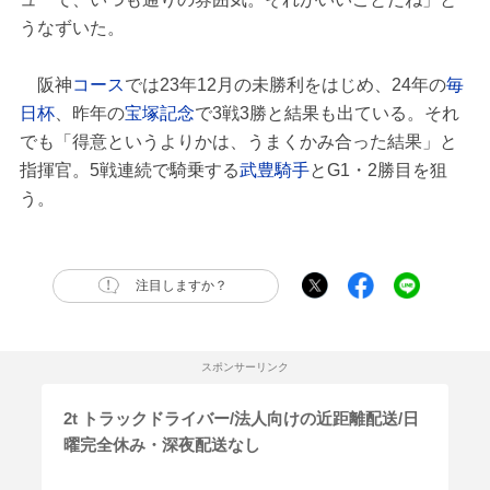
うなずいた。
阪神
コース
では23年12月の未勝利をはじめ、24年の
毎
日杯
、昨年の
宝塚記念
で3戦3勝と結果も出ている。それ
でも「得意というよりかは、うまくかみ合った結果」と
指揮官。5戦連続で騎乗する
武豊騎手
とG1・2勝目を狙
う。
注目しますか？
スポンサーリンク
2t トラックドライバー/法人向けの近距離配送/日
曜完全休み・深夜配送なし