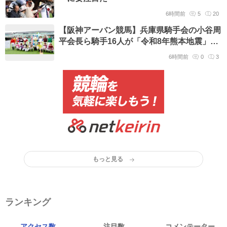
6時間前
5
20
【阪神アーバン競馬】兵庫県騎手会の小谷周
平会長ら騎手16人が「令和8年熊本地震」被
災者支援へ募金活動
6時間前
0
3
もっと見る
ランキング
アクセス数
注目数
コメンテーター