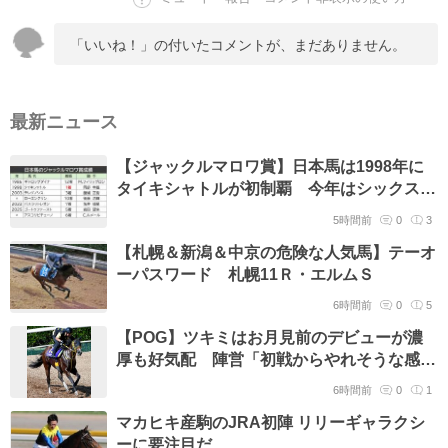
「いいね！」の付いたコメントが、まだありません。
最新ニュース
【ジャックルマロワ賞】日本馬は1998年に
タイキシャトルが初制覇 今年はシックスペ
ンスとシュトラウスが参戦
5時間前
0
3
【札幌＆新潟＆中京の危険な人気馬】テーオ
ーパスワード 札幌11Ｒ・エルムＳ
6時間前
0
5
【POG】ツキミはお月見前のデビューが濃
厚も好気配 陣営「初戦からやれそうな感じ
はあります」
6時間前
0
1
マカヒキ産駒のJRA初陣 リリーギャラクシ
ーに要注目だ