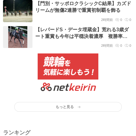
【門別・サッポロクラシックC結果】カズド
リームが無傷2連勝で重賞初制覇を飾る
2時間前
0
0
【レパードS・データ埋蔵金】荒れる3歳ダ
ート重賞も今年は平穏決着濃厚 複勝率
100%の2頭が強力
2時間前
0
0
もっと見る
ランキング