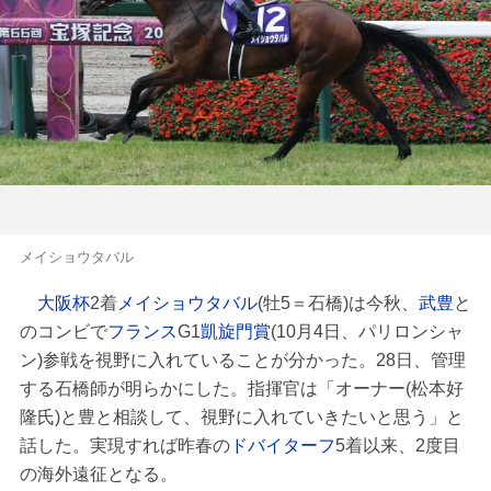
メイショウタバル
大阪杯
2着
メイショウタバル
(牡5＝石橋)は今秋、
武豊
と
のコンビで
フランス
G1
凱旋門賞
(10月4日、パリロンシャ
ン)参戦を視野に入れていることが分かった。28日、管理
する石橋師が明らかにした。指揮官は「オーナー(松本好
隆氏)と豊と相談して、視野に入れていきたいと思う」と
話した。実現すれば昨春の
ドバイターフ
5着以来、2度目
の海外遠征となる。