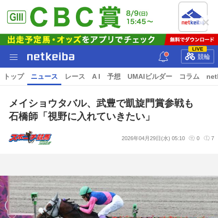
LIVE
競輪
トップ
ニュース
レース
A I
予想
UMAIビルダー
コラム
net
メイショウタバル、武豊で凱旋門賞参戦も
石橋師「視野に入れていきたい」
2026年04月29日(水) 05:10
0
7