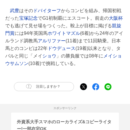
武豊
はその
ドバイターフ
からコンビを組み、帰国初戦
だった
宝塚記念
でG1初制覇にエスコート。前走の
大阪杯
でも逃げて見せ場をつくった。鞍上が目標に掲げる
凱旋
門賞
には94年英国馬
ホワイトマズル
(6着)から24年のアイ
ルランド調教馬
アルリファー
(11着)まで11回騎乗。日本
馬とのコンビは22年
ドウデュース
(19着)以来となり、タ
バルと同じ「メイ
ショウ
」の勝負服では08年に
メイショ
ウサムソン
(10着)で挑戦している。
注目しますか？
スポンサーリンク
外資系大手スマホのローカライズ&コピーライタ
ー!一部在宅OK