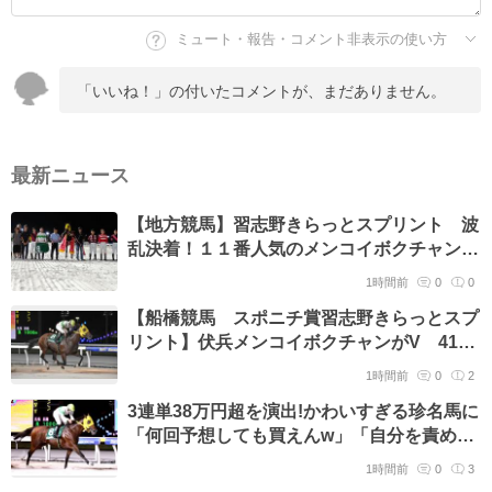
ミュート・報告・コメント非表示の使い方
「いいね！」の付いたコメントが、まだありません。
最新ニュース
【地方競馬】習志野きらっとスプリント 波
乱決着！１１番人気のメンコイボクチャンが
差し切り快勝 庄司大は重賞初制覇
1時間前
0
0
【船橋競馬 スポニチ賞習志野きらっとスプ
リント】伏兵メンコイボクチャンがV 41歳
庄司騎手は感無量
1時間前
0
2
3連単38万円超を演出!かわいすぎる珍名馬に
「何回予想しても買えんw」「自分を責め
る」の声 船橋のメンコイボクチャン
1時間前
0
3