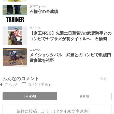
プロフィール
石橋守の全成績
ニュース
【京王杯SC】先週土日重賞Vの武豊騎手との
コンビでヤブサメが初タイトルへ 石橋調教
師「1400メートルはいい」
ニュース
メイショウタバル 武豊とのコンビで凱旋門
賞参戦を視野
みんなのコメント
0
フィルタ
コメント非表示
いいね順
新着順