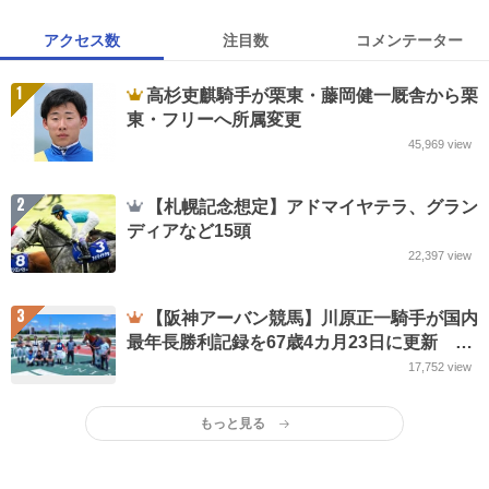
アクセス数
注目数
コメンテーター
1
高杉吏麒騎手が栗東・藤岡健一厩舎から栗
東・フリーへ所属変更
45,969
view
2
【札幌記念想定】アドマイヤテラ、グラン
ディアなど15頭
22,397
view
3
【阪神アーバン競馬】川原正一騎手が国内
最年長勝利記録を67歳4カ月23日に更新 的
場元騎手の記録抜く
17,752
view
もっと見る