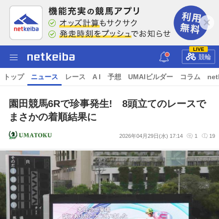
LIVE
競輪
トップ
ニュース
レース
A I
予想
UMAIビルダー
コラム
net
園田競馬6Rで珍事発生! 8頭立てのレースで
まさかの着順結果に
2026年04月29日(水) 17:14
1
19