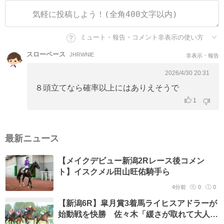
ミュート・報告・コメント非表示の使い方
スローペース
JHRWNlE
非表示・報告
2026/4/30 20:31
８頭立てなら確率以上にはありえそうで
1
最新ニュース
【メイクデビュー新潟2Rレース後コメン
ト】イスクメル田山旺佑騎手ら
4分前
0
0
【新潟6R】皐月賞3着馬ライヒスアドラーが
始動戦を快勝 佐々木「緩さが取れて大人に