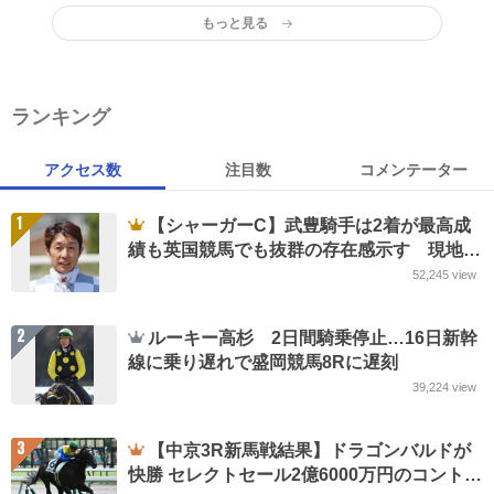
もっと見る
ランキング
アクセス数
注目数
コメンテーター
1
【シャーガーC】武豊騎手は2着が最高成
績も英国競馬でも抜群の存在感示す 現地実
況は「57歳」に仰天
52,245
view
2
ルーキー高杉 2日間騎乗停止…16日新幹
線に乗り遅れで盛岡競馬8Rに遅刻
39,224
view
3
【中京3R新馬戦結果】ドラゴンバルドが
快勝 セレクトセール2億6000万円のコントレ