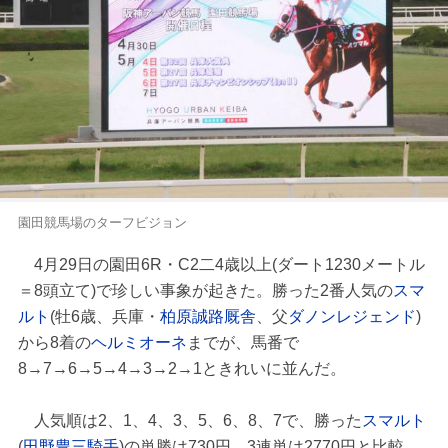
園田競馬場のターフビジョン
4月29日の園田6R・C2二4歳以上(ダート1230メートル
＝8頭立て)で珍しい事象が起きた。勝った2番人気の
スマ
ルト
(牡6歳、兵庫・
柏原誠路厩舎
、父
ダノンレジェンド
)
から8着の
ヘルミオーネ
までが、馬番で
8→7→6→5→4→3→2→1ときれいに並んだ。
人気順は2、1、4、3、5、6、8、7で、勝った
スマルト
(
田野豊三騎手
)の単勝は730円。3連単は2770円と比較