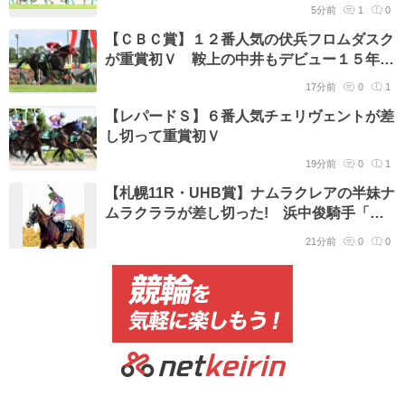
なった」
5分前
1
0
【ＣＢＣ賞】１２番人気の伏兵フロムダスク
が重賞初Ｖ 鞍上の中井もデビュー１５年目
にして重賞初勝利
17分前
0
1
【レパードＳ】６番人気チェリヴェントが差
し切って重賞初Ｖ
19分前
0
1
【札幌11R・UHB賞】ナムラクレアの半妹ナ
ムラクララが差し切った! 浜中俊騎手「う
まく空いてくれた」 姉が制したキーンラン
21分前
0
0
ドCへ