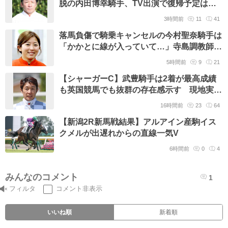
脱の内田博幸騎手、TV出演で復帰予定は
「新潟の後半の方で」
3時間前
11
41
落馬負傷で騎乗キャンセルの今村聖奈騎手は
「かかとに線が入っていて…」寺島調教師が
現状を説明 本人は次週に復帰の意向
5時間前
9
21
【シャーガーC】武豊騎手は2着が最高成績
も英国競馬でも抜群の存在感示す 現地実況
は「57歳」に仰天
16時間前
23
64
【新潟2R新馬戦結果】アルアイン産駒イス
クメルが出遅れからの直線一気V
6時間前
0
4
みんなのコメント
1
フィルタ
コメント非表示
いいね順
新着順