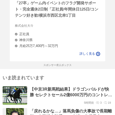
「27卒」ゲーム内イベントのフラグ開発サポー
ト・完全週休2日制「正社員/年間休日125日/コン
テンツ好き歓/横浜市西区北幸1丁目
株式会社大斗
正社員
神奈川県
月給25万7,400円～32万円
詳しく見る
スポンサー求人ボックス
いま読まれています
【中京3R新馬戦結果】ドラゴンバルドが快
勝 セレクトセール2億6000万円のコントレイ
ル産駒
5時間前
3
19
「戻れるかな…」落馬負傷の大事故で長期離