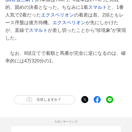
的、固めの決着となった。ちなみに1着
スマルト
と、1番
人気で2着だった
エクスペリオン
の着差は首。2頭ともレ
ース序盤は後方待機。
エクスペリオン
が先にしかけた
が、直線で
スマルト
が差し切ったことから“珍現象”が実現
した。
なお、8頭立てで着順と馬番が完全に逆になるのは、確
率的には4万320分の1。
注目しますか？
スポンサーリンク