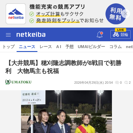
LIVE
競輪
トップ
ニュース
レース
A I
予想
UMAIビルダー
コラム
net
【大井競馬】穂刈隆志調教師が8戦目で初勝
利 大物馬主も祝福
2026年04月29日(水) 20:54
0
2