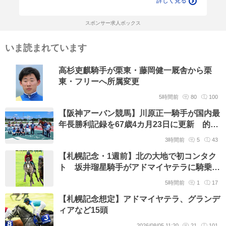
詳しく見る
スポンサー求人ボックス
いま読まれています
高杉吏麒騎手が栗東・藤岡健一厩舎から栗
東・フリーへ所属変更
5時間前
80
100
【阪神アーバン競馬】川原正一騎手が国内最
年長勝利記録を67歳4カ月23日に更新 的場
元騎手の記録抜く
3時間前
5
43
【札幌記念・1週前】北の大地で初コンタク
ト 坂井瑠星騎手がアドマイヤテラに騎乗
「イメージしていた通りで…」
5時間前
1
17
【札幌記念想定】アドマイヤテラ、グランデ
ィアなど15頭
2026/08/05 11:20
21
101