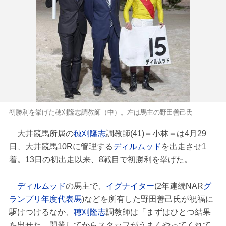
初勝利を挙げた穂刈隆志調教師（中）。左は馬主の野田善己氏
大井競馬所属の
穂刈隆志
調教師(41)＝小林＝は4月29
日、大井競馬10Rに管理する
ディルムッド
を出走させ1
着。13日の初出走以来、8戦目で初勝利を挙げた。
ディルムッド
の馬主で、
イグナイター
(2年連続NAR
グ
ランプリ
年度代表馬
)などを所有した野田善己氏が祝福に
駆けつけるなか、
穂刈隆志
調教師は「まずはひとつ結果
を出せた。開業してからスタッフがうまくやってくれて