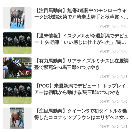
【注目馬動向】無傷3連勝中のモンローウォ
ークは状態次第で戸崎圭太騎手と秋華賞トラ
イアルのローズSへ
23分前
0
0
【週末情報】イスクメルが今週新潟でデビュ
ー！ 矢野師「いい感じに仕上がった」/馬三
郎のつぶやき
28分前
0
0
【有力馬動向】リアライズルミナスは在厩調
整で紫苑Sへ/馬三郎のつぶやき
33分前
0
1
【POG】来週新潟でデビュー！ トップレイ
アーは初戦から動ける/馬三郎のつぶやき
38分前
0
0
【注目馬動向】クイーンSで初タイトルを獲
得したココナッツブラウンはエリザベス女王
杯かマイルCSを視野
48分前
0
1