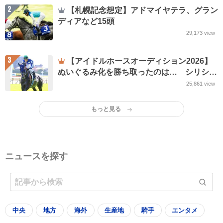
2
【札幌記念想定】アドマイヤテラ、グラン
ディアなど15頭
29,173
view
3
【アイドルホースオーディション2026】
ぬいぐるみ化を勝ち取ったのは… シリシ
リ、アルしゃん、はるおの3頭
25,861
view
もっと見る
ニュースを探す
中央
地方
海外
生産地
騎手
エンタメ