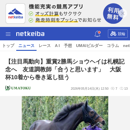
競輪
トップ
ニュース
レース
A I
予想
UMAIビルダー
コラム
net
【注目馬動向】重賞2勝馬ショウヘイは札幌記
念へ 友道調教師「合うと思います」 大阪
杯10着から巻き返し狙う
2026年05月14日(木) 12:50
7
13