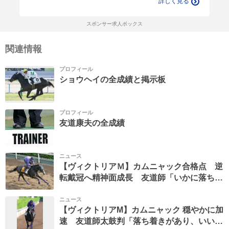
詳しく見る
スポンサー求人ボックス
関連情報
プロフィール
ショウヘイの全成績と掲示板
プロフィール
友道康夫の全成績
ニュース
【ヴィクトリアＭ】カムニャック合格点 逆
転戴冠へ精神面成長 友道師「いかに落ち着
いてレースを迎えられるか」
ニュース
【ヴィクトリアM】カムニャック 穏やかに加
速 友道師太鼓判「落ち着きがあり、いい走