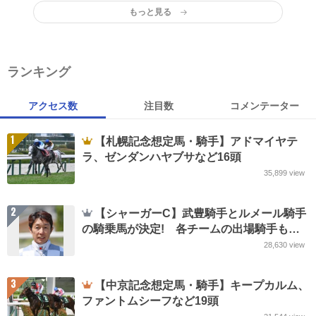
もっと見る
ランキング
アクセス数
注目数
コメンテーター
1
【札幌記念想定馬・騎手】アドマイヤテ
ラ、ゼンダンハヤブサなど16頭
35,899
view
2
【シャーガーC】武豊騎手とルメール騎手
の騎乗馬が決定! 各チームの出場騎手も
JRA発表
28,630
view
3
【中京記念想定馬・騎手】キープカルム、
ファントムシーフなど19頭