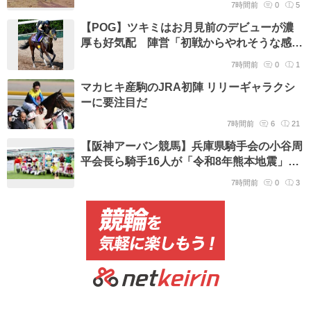
7時間前
0
5
【POG】ツキミはお月見前のデビューが濃
厚も好気配 陣営「初戦からやれそうな感じ
はあります」
7時間前
0
1
マカヒキ産駒のJRA初陣 リリーギャラクシ
ーに要注目だ
7時間前
6
21
【阪神アーバン競馬】兵庫県騎手会の小谷周
平会長ら騎手16人が「令和8年熊本地震」被
災者支援へ募金活動
7時間前
0
3