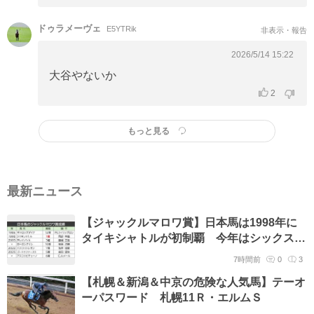
ドゥラメーヴェ
E5YTRik
非表示・報告
2026/5/14 15:22
大谷やないか
2
もっと見る
最新ニュース
【ジャックルマロワ賞】日本馬は1998年に
タイキシャトルが初制覇 今年はシックスペ
ンスとシュトラウスが参戦
7時間前
0
3
【札幌＆新潟＆中京の危険な人気馬】テーオ
ーパスワード 札幌11Ｒ・エルムＳ