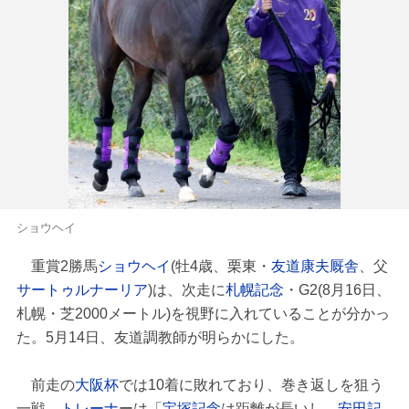
ショウヘイ
重賞2勝馬
ショウヘイ
(牡4歳、栗東・
友道康夫厩舎
、父
サートゥルナーリア
)は、次走に
札幌記念
・G2(8月16日、
札幌・芝2000メートル)を視野に入れていることが分かっ
た。5月14日、友道調教師が明らかにした。
前走の
大阪杯
では10着に敗れており、巻き返しを狙う
一戦。
トレーナ
ーは「
宝塚記念
は距離が長いし、
安田記