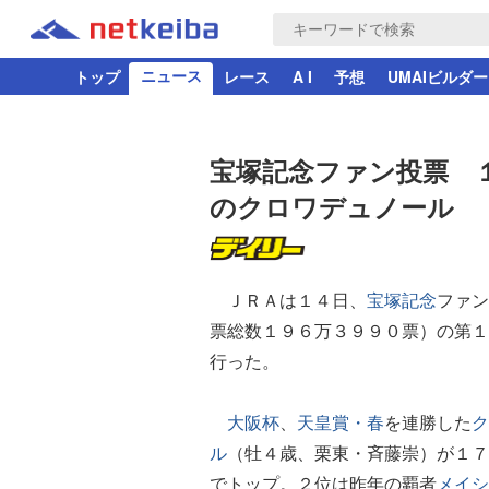
ニュース
トップ
レース
A I
予想
UMAIビルダー
宝塚記念ファン投票 
のクロワデュノール 
ＪＲＡは１４日、
宝塚記念
ファン
票総数１９６万３９９０票）の第１
行った。
大阪杯
、
天皇賞・春
を連勝した
ク
ル
（牡４歳、栗東・斉藤崇）が１７
でトップ。２位は昨年の覇者
メイシ