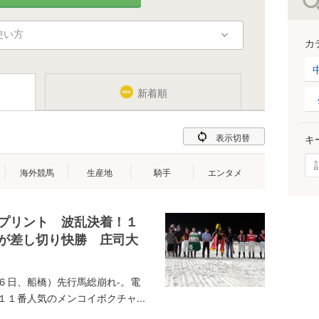
使い方
カ
新着順
表示切替
キ
海外競馬
生産地
騎手
エンタメ
プリント 波乱決着！１
が差し切り快勝 庄司大
６日、船橋）先行馬総崩れ-。電
１番人気のメンコイボクチャ...