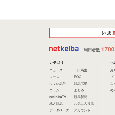
1700
利用者数
カテゴリ
ヘ
ニュース
一口馬主
お
レース
POG
プ
ウマい馬券
競馬広場
よ
コラム
まとめ
の
netkeibaTV
競馬新聞
地方競馬
お気に入り馬
データベース
アカウント