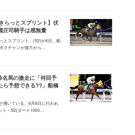
きらっとスプリント】伏
1歳庄司騎手は感無量
とスプリント」(S2)が6日、船
クチャンが後方から...
る珍名馬の激走に「何回予
たら予想できる??」船橋
が沸いている。8月6日に行われ
S2(ダート1000...