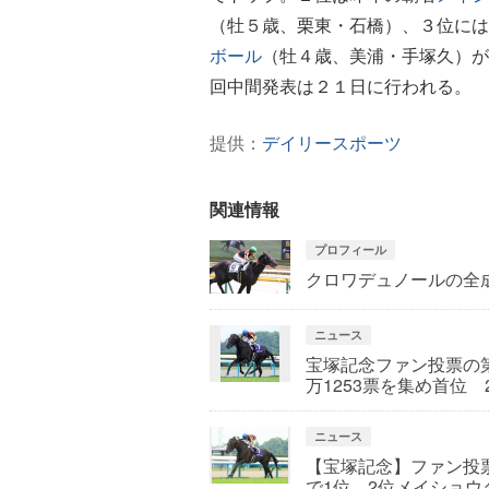
（牡５歳、栗東・石橋）、３位には
ボール
（牡４歳、美浦・手塚久）が
回中間発表は２１日に行われる。
提供：
デイリースポーツ
関連情報
プロフィール
クロワデュノールの全
ニュース
宝塚記念ファン投票の第
万1253票を集め首位
ニュース
【宝塚記念】ファン投票
で1位 2位メイショウ