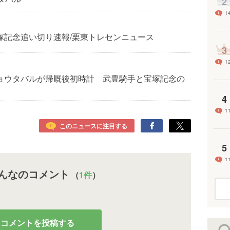
2
1
塚記念追い切り速報/栗東トレセンニュース
3
1
ョウタバルが帰厩後初時計 武豊騎手と宝塚記念の
4
1
このニュースに注目する
5
1
んなのコメント
（
1件
）
コメントを投稿する