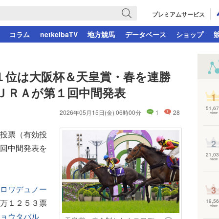
プレミアムサービス
コラム
netkeibaTV
地方競馬
データベース
ショップ
１位は大阪杯＆天皇賞・春を連勝
ＪＲＡが第１回中間発表
1
51,67
2026年05月15日(金) 06時00分
1
28
view
投票（有効投
2
回中間発表を
21,03
view
ロワデュノー
3
万１２５３票
19,56
view
ョウタバル