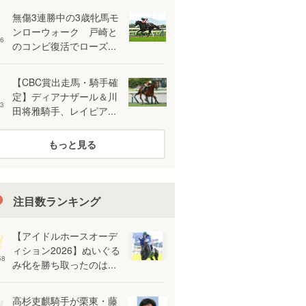
無傷3連勝中の3歳牝馬モ
ンローウォーク 戸崎と
6
のコンビ復活でローズ...
【CBC賞出走馬・騎手確
定】ディアナザール＆川
3
田将雅騎手、レイピア...
もっと見る
注目数ランキング
【アイドルホースオーデ
ィション2026】ぬいぐる
58
み化を勝ち取ったのは...
高杉吏麒騎手が栗東・藤