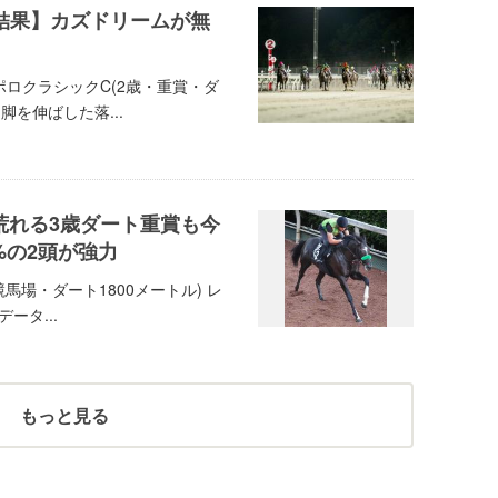
結果】カズドリームが無
ポロクラシックC(2歳・重賞・ダ
脚を伸ばした落...
荒れる3歳ダート重賞も今
%の2頭が強力
競馬場・ダート1800メートル) レ
ータ...
もっと見る