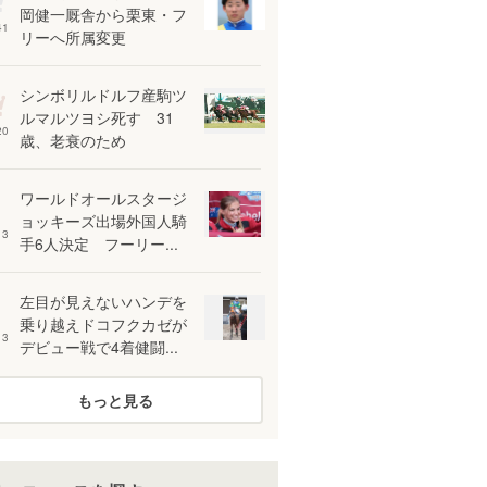
岡健一厩舎から栗東・フ
41
リーへ所属変更
シンボリルドルフ産駒ツ
ルマルツヨシ死す 31
20
歳、老衰のため
ワールドオールスタージ
ョッキーズ出場外国人騎
13
手6人決定 フーリー...
左目が見えないハンデを
乗り越えドコフクカゼが
13
デビュー戦で4着健闘...
もっと見る