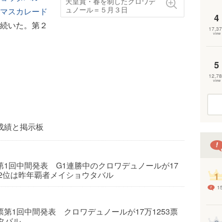
天皇賞・春を制したクロワデ
ュノール＝５月３日
マスカレード
4
続いた。第２
17,37
view
5
12,78
view
成績と掲示板
1回中間発表 G1連勝中のクロワデュノールが17
 2位は昨年覇者メイショウタバル
1
1
第1回中間発表 クロワデュノールが17万1253票
タバル