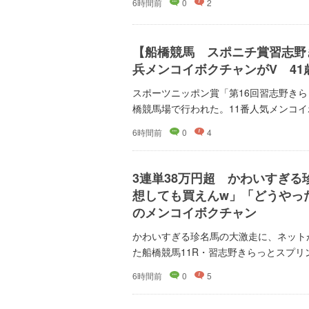
6時間前
0
2
【船橋競馬 スポニチ賞習志野
兵メンコイボクチャンがV 4
スポーツニッポン賞「第16回習志野きらっ
橋競馬場で行われた。11番人気メンコイボ
6時間前
0
4
3連単38万円超 かわいすぎ
想しても買えんw」「どうやっ
のメンコイボクチャン
かわいすぎる珍名馬の大激走に、ネット
た船橋競馬11R・習志野きらっとスプリント・
6時間前
0
5