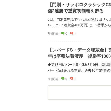
【門別・サッポロクラシックC
傷2連勝で重賞初制覇を飾る
6日、門別競馬場で行われた第13回サッ
1200m・1着賞金400万円)は、2番手から
7時間前
0
1
【レパードS・データ埋蔵金】
年は平穏決着濃厚 複勝率100
◆第18回レパードS・G3(8月9日、新潟
パードSは荒れる重賞。過去10年(以降のデ
7時間前
0
1