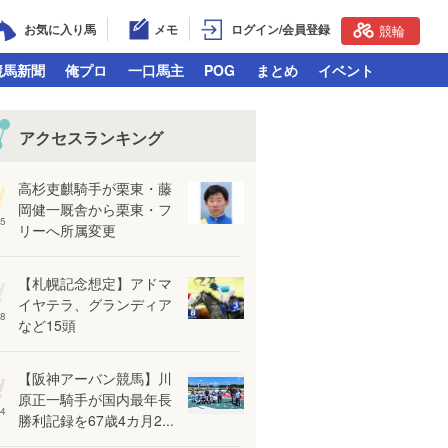
お気に入り馬
メモ
ログイン/会員登録
競輪
競馬新聞
俺プロ
一口馬主
POG
まとめ
イベント
アクセスランキング
高杉吏麒騎手が栗東・藤
岡健一厩舎から栗東・フ
5
リーへ所属変更
【札幌記念想定】アドマ
イヤテラ、グランディア
8
など15頭
【阪神アーバン競馬】川
原正一騎手が国内最年長
4
勝利記録を67歳4カ月2...