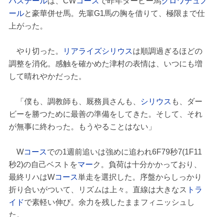
バステール
は、CW
コース
で昨年ダービー馬
クロワデュノ
ール
と豪華併せ馬。先輩G1馬の胸を借りて、極限まで仕
上がった。
やり切った。
リアライズシリウス
は順調過ぎるほどの
調整を消化。感触を確かめた津村の表情は、いつにも増
して晴れやかだった。
「僕も、調教師も、厩務員さんも、
シリウス
も、ダー
ビーを勝つために最善の準備をしてきた。そして、それ
が無事に終わった。もうやることはない」
W
コース
での1週前追いは強めに追われ6F79秒7(1F11
秒2)の自己ベストを
マー
ク。負荷は十分かかっており、
最終リハはW
コース
単走を選択した。序盤からしっかり
折り合いがついて、リズムは上々。直線は大きなス
トラ
イド
で素軽い伸び。余力を残したままフィニッシュし
た。