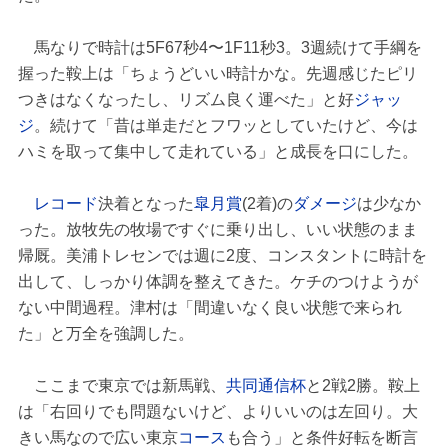
馬なりで時計は5F67秒4〜1F11秒3。3週続けて手綱を
握った鞍上は「ちょうどいい時計かな。先週感じたピリ
つきはなくなったし、リズム良く運べた」と好
ジャッ
ジ
。続けて「昔は単走だとフワッとしていたけど、今は
ハミを取って集中して走れている」と成長を口にした。
レコード
決着となった
皐月賞
(2着)の
ダメージ
は少なか
った。放牧先の牧場ですぐに乗り出し、いい状態のまま
帰厩。美浦トレセンでは週に2度、コンスタントに時計を
出して、しっかり体調を整えてきた。ケチのつけようが
ない中間過程。津村は「間違いなく良い状態で来られ
た」と万全を強調した。
ここまで東京では新馬戦、
共同通信杯
と2戦2勝。鞍上
は「右回りでも問題ないけど、よりいいのは左回り。大
きい馬なので広い東京
コース
も合う」と条件好転を断言