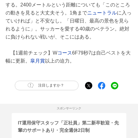
する。2400メートルという距離についても「このところ
の動きを見ると大丈夫そう。1角まで
ニュートラル
に入っ
ていければ」と不安なし。「日曜日、最高の景色を見ら
れるように」。サッカーを愛する40歳のベテラン。絶対
に負けられない戦いが、そこにはある。
【1週前チェック】W
コース
6F79秒7は自己ベストを大
幅に更新。
皐月賞
以上の迫力。
注目しますか？
スポンサーリンク
IT運用保守スタッフ「正社員」第二新卒歓迎・先
輩のサポートあり・完全週休2日制