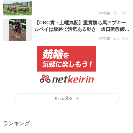
2時間前
0
3
【CBC賞・土曜気配】重賞勝ち馬アブキー
ルベイは坂路で活気ある動き 坂口調教師
「スムーズなら脚を使ってくれます」
2時間前
0
0
もっと見る
ランキング