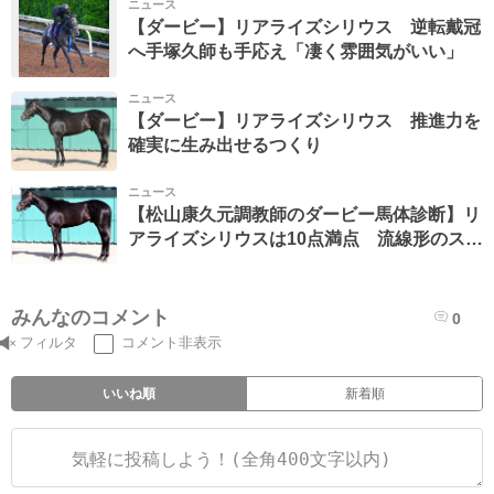
ニュース
【ダービー】リアライズシリウス 逆転戴冠
へ手塚久師も手応え「凄く雰囲気がいい」
ニュース
【ダービー】リアライズシリウス 推進力を
確実に生み出せるつくり
ニュース
【松山康久元調教師のダービー馬体診断】リ
アライズシリウスは10点満点 流線形のスラ
ッとした体形 優しい目元
みんなのコメント
0
フィルタ
コメント非表示
いいね順
新着順