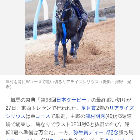
津村を背にWコースで追い切るリアライズシリウス（撮影・河野 光
希）
競馬の祭典「第93回
日本ダービー
」の最終追い切りが
27日、東西トレセンで行われた。
皐月賞
2着の
リアライズ
シリウス
はW
コース
で単走。主戦の
津村明秀
(40)が3週連
続で騎乗し、馬なりでラスト1F11秒3と抜群の伸び。逆
転1冠へ準備は万全だ。一方、
弥生賞ディープ記念
勝ち馬