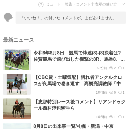
ミュート・報告・コメント非表示の使い方
「いいね！」の付いたコメントが、まだありません。
最新ニュース
令和8年8月8日 競馬で枠連(8)-(8)決着は?
佐賀競馬で飛び出した衝撃の8R、馬番8、8
番人気のV
57分前
2
1
【CBC賞・土曜気配】切れ者アンクルクロ
スが良馬場で巻き返す 高橋亮調教師「中京
コースは合うと思う」
1時間前
0
1
【恵那特別レース後コメント】リアンドゥク
ール西村淳也騎手ら
1時間前
1
1
8月8日の出来事一覧/札幌・新潟・中京