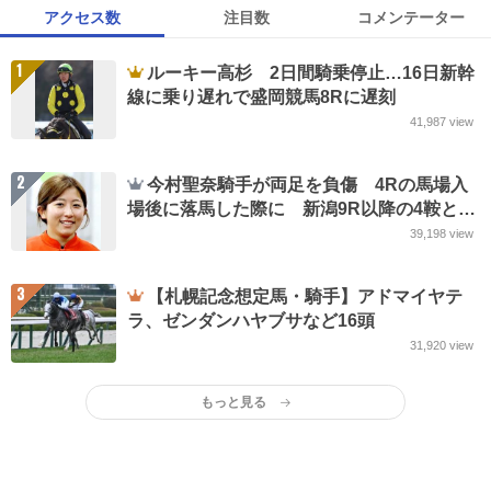
アクセス数
注目数
コメンテーター
1
ルーキー高杉 2日間騎乗停止…16日新幹
線に乗り遅れで盛岡競馬8Rに遅刻
41,987
view
2
今村聖奈騎手が両足を負傷 4Rの馬場入
場後に落馬した際に 新潟9R以降の4鞍と日
曜7鞍もすべて乗り替わり
39,198
view
3
【札幌記念想定馬・騎手】アドマイヤテ
ラ、ゼンダンハヤブサなど16頭
31,920
view
もっと見る