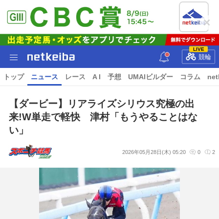
LIVE
競輪
トップ
ニュース
レース
A I
予想
UMAIビルダー
コラム
net
【ダービー】リアライズシリウス究極の出
来!W単走で軽快 津村「もうやることはな
い」
2026年05月28日(木) 05:20
0
2