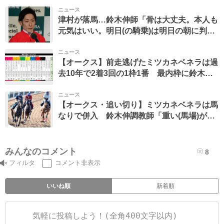
ニュース
津村が落馬…鈴木伸師「骨は大丈夫。本人も
元気はいい。明日(の騎乗)は明日の朝に判断
します」
ニュース
【オークス】前走逃げたミツカネベネラは過
去10年で2着3回の1枠1番 最内枠に鈴木伸
調教師「枠はどこでも良かった」
ニュース
【オークス・追い切り】ミツカネベネラは馬
なりで併入 鈴木伸調教師「重い(馬場)が残
ってくれれば」と雨乞い
みんなのコメント
8
フィルタ
コメント非表示
いいね順
新着順