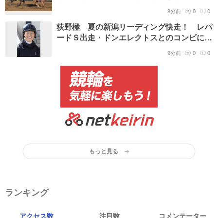
した」初の海外挑戦も不安なし
9分前
0
0
荻野極 夏の新潟リーディング快走！ レパ
ードＳ出走・ドンエレクトスとのコンビにも
期待 持ち味生かして快進撃へ
9分前
0
0
もっと見る
ランキング
アクセス数
注目数
コメンテーター