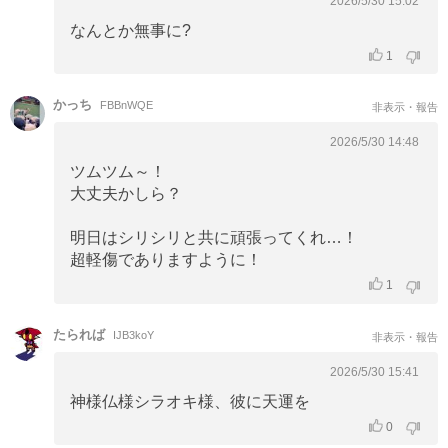
2026/5/30 15:02
なんとか無事に?
1
かっち
FBBnWQE
非表示・報告
2026/5/30 14:48
ツムツム～！
大丈夫かしら？
明日はシリシリと共に頑張ってくれ…！
超軽傷でありますように！
1
たられば
IJB3koY
非表示・報告
2026/5/30 15:41
神様仏様シラオキ様、彼に天運を
0