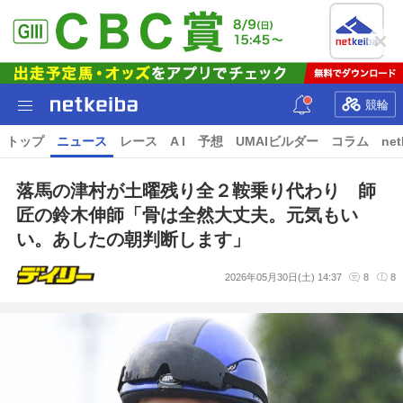
競輪
トップ
ニュース
レース
A I
予想
UMAIビルダー
コラム
net
落馬の津村が土曜残り全２鞍乗り代わり 師
匠の鈴木伸師「骨は全然大丈夫。元気もい
い。あしたの朝判断します」
2026年05月30日(土) 14:37
8
8