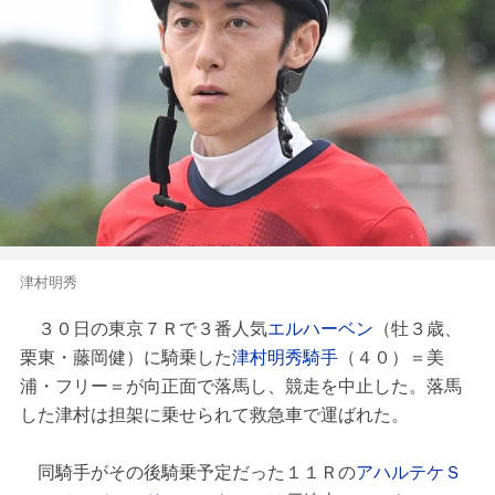
津村明秀
３０日の東京７Ｒで３番人気
エルハーベン
（牡３歳、
栗東・藤岡健）に騎乗した
津村明秀騎手
（４０）＝美
浦・フリー＝が向正面で落馬し、競走を中止した。落馬
した津村は担架に乗せられて救急車で運ばれた。
同騎手がその後騎乗予定だった１１Ｒの
アハルテケＳ