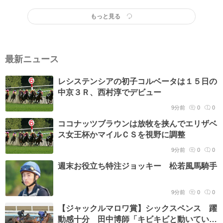
もっと見る
最新ニュース
レシステンシアの初子コルベータは１５日の
中京３Ｒ、西村淳でデビュー
9分前
0
0
ココナッツブラウンは放牧を挟んでエリザベ
ス女王杯かマイルＣＳを視野に調整
9分前
0
0
週末お役立ち特注ジョッキー 松若風馬騎手
9分前
0
0
【ジャックルマロワ賞】シックスペンス 躍
動感十分 田中博師「キビキビと動いていま