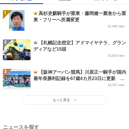
1
高杉吏麒騎手が栗東・藤岡健一厩舎から栗
東・フリーへ所属変更
52,446
view
2
【札幌記念想定】アドマイヤテラ、グラン
ディアなど15頭
20,810
view
3
【阪神アーバン競馬】川原正一騎手が国内
最年長勝利記録を67歳4カ月23日に更新 的
場元騎手の記録抜く
19,797
view
もっと見る
ニュースを探す