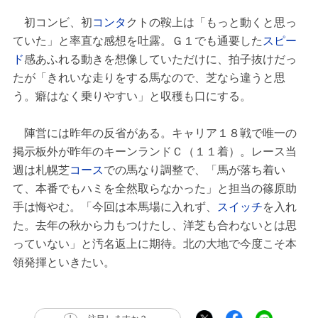
初コンビ、初
コンタ
クトの鞍上は「もっと動くと思っ
ていた」と率直な感想を吐露。Ｇ１でも通要した
スピー
ド
感あふれる動きを想像していただけに、拍子抜けだっ
たが「きれいな走りをする馬なので、芝なら違うと思
う。癖はなく乗りやすい」と収穫も口にする。
陣営には昨年の反省がある。キャリア１８戦で唯一の
掲示板外が昨年のキーンランドＣ（１１着）。レース当
週は札幌芝
コース
での馬なり調整で、「馬が落ち着い
て、本番でもハミを全然取らなかった」と担当の篠原助
手は悔やむ。「今回は本馬場に入れず、
スイッチ
を入れ
た。去年の秋から力もつけたし、洋芝も合わないとは思
っていない」と汚名返上に期待。北の大地で今度こそ本
領発揮といきたい。