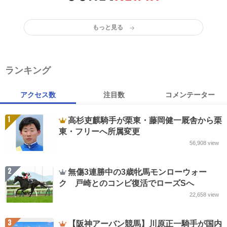
もっと見る
ランキング
アクセス数
注目数
コメンテーター
1
高杉吏麒騎手が栗東・藤岡健一厩舎から栗
東・フリーへ所属変更
56,908
view
2
無傷3連勝中の3歳牝馬モンローウォー
ク 戸崎とのコンビ復活でローズSへ
22,658
view
3
【阪神アーバン競馬】川原正一騎手が国内