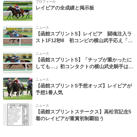
プロフィール
レイピアの全成績と掲示板
ニュース
【函館スプリントS】レイピア 闘魂注入ラ
スト1F12秒8 初コンビの横山武手応え「癖
なく乗りやすい」
ニュース
【函館スプリントS】「チップが重かったに
しても…」初コンタクトの横山武史騎手はレ
イピアに慎重なジャッジ
ニュース
【函館スプリントS予想オッズ】レイピアが
予想1番人気
ニュース
【函館スプリントステークス】高松宮記念5
着のレイピアが重賞初制覇狙う