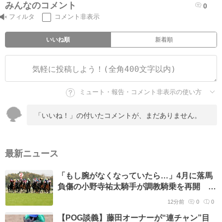
みんなのコメント
0
フィルタ
コメント非表示
いいね順
新着順
ミュート・報告・コメント非表示の使い方
「いいね！」の付いたコメントが、まだありません。
最新ニュース
「もし腕がなくなっていたら…」4月に落馬
負傷の小野寺祐太騎手が調教騎乗を再開 壮
絶な闘病明かす
12分前
0
0
【POG談義】藤田オーナーが“連チャン”目