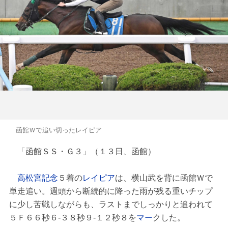
函館Ｗで追い切ったレイピア
「函館ＳＳ・Ｇ３」（１３日、函館）
高松宮記念
５着の
レイピア
は、横山武を背に函館Ｗで
単走追い。週頭から断続的に降った雨が残る重いチップ
に少し苦戦しながらも、ラストまでしっかりと追われて
５Ｆ６６秒６-３８秒９-１２秒８を
マー
クした。