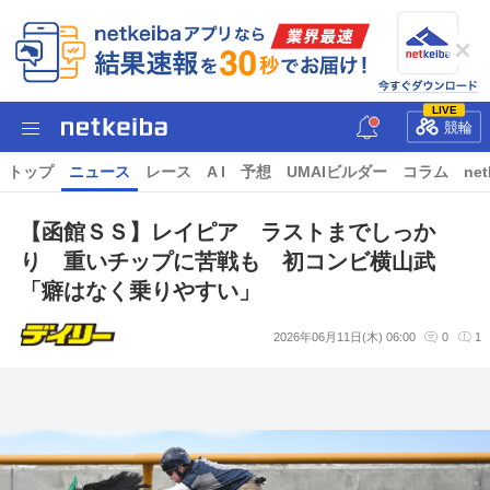
LIVE
競輪
トップ
ニュース
レース
A I
予想
UMAIビルダー
コラム
net
【函館ＳＳ】レイピア ラストまでしっか
り 重いチップに苦戦も 初コンビ横山武
「癖はなく乗りやすい」
2026年06月11日(木) 06:00
0
1