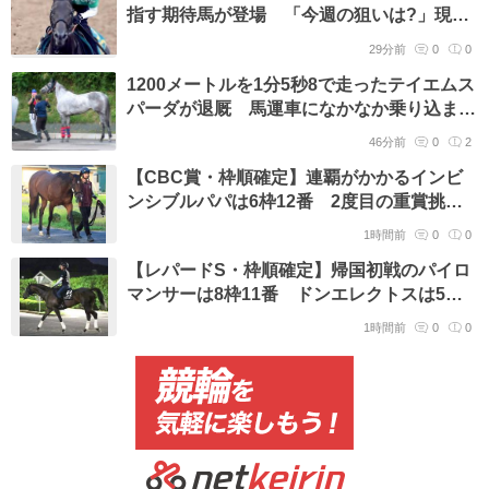
指す期待馬が登場 「今週の狙いは?」現場
記者が推し馬をジャッジ
29分前
0
0
1200メートルを1分5秒8で走ったテイエムス
パーダが退厩 馬運車になかなか乗り込まな
い場面も 小椋調教師「頑固ですがかわい
46分前
0
2
い」
【CBC賞・枠順確定】連覇がかかるインビ
ンシブルパパは6枠12番 2度目の重賞挑戦
のディアナザールは4枠7番に決定
1時間前
0
0
【レパードS・枠順確定】帰国初戦のパイロ
マンサーは8枠11番 ドンエレクトスは5枠6
番
1時間前
0
0