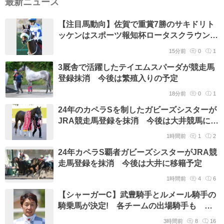
最新ニュース
【注目馬動向】佐賀で重賞7勝のサキドリト
ッケンはスポーツ報知杯ロータスクラウン賞
が秋の最大目標 2冠奪取を目指す
15分前
0
1
3厩舎で活躍したテイエムスパーダが競走馬
登録抹消 今後は繁殖入りの予定
18分前
0
1
24年のカペラSを制したガビーズシスターが
JRA競走馬登録を抹消 今後は大井競馬に移
籍予定
1時間前
1
2
24年カペラS覇者ガビーズシスターがJRA競
走馬登録を抹消 今後は大井に移籍予定
1時間前
4
6
【シャーガーC】武豊騎手とルメール騎手の
騎乗馬が決定! 各チームの出場騎手も
JRA発表
3時間前
8
16