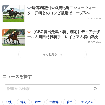
2
無傷3連勝中の3歳牝馬モンローウォー
ク 戸崎とのコンビ復活でローズSへ
23,604
view
3
【CBC賞出走馬・騎手確定】ディアナザ
ール＆川田将雅騎手、レイピア＆横山武史騎
手など18頭
15,365
view
もっと見る
ニュースを探す
中央
地方
海外
生産地
騎手
エンタメ