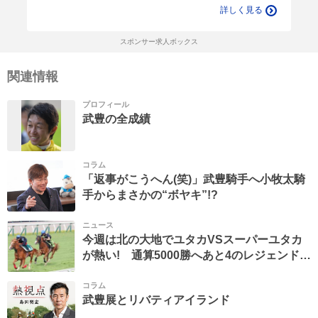
詳しく見る
スポンサー求人ボックス
関連情報
プロフィール
武豊の全成績
コラム
「返事がこうへん(笑)」武豊騎手へ小牧太騎
手からまさかの“ボヤキ”!?
ニュース
今週は北の大地でユタカVSスーパーユタカ
が熱い! 通算5000勝へあと4のレジェンド
「向こうはスーパーがついていますから
(笑)」7月5日の函館5R・2歳新馬戦
コラム
武豊展とリバティアイランド