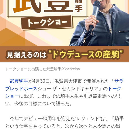
トークショーに出演した武豊騎手(c)netkeiba
武豊騎手
が4月30日、滋賀県大津市で開催された「
サラ
ブ
レッドホース
ショー ザ・セカンドキャリア」の
トーク
ショー
に出演。これまでの騎手人生や引退競走馬への思
い、今後の目標について語った。
今年でデビュー40周年を迎えた“レジェンド”は、「騎手
という仕事をやっていると、次から次へと人や馬との出