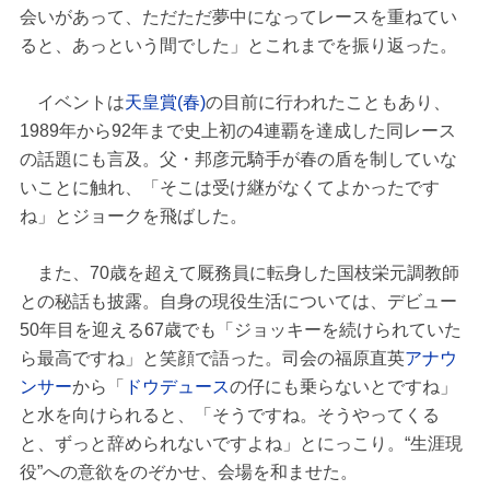
会いがあって、ただただ夢中になってレースを重ねてい
ると、あっという間でした」とこれまでを振り返った。
イベントは
天皇賞(春)
の目前に行われたこともあり、
1989年から92年まで史上初の4連覇を達成した同レース
の話題にも言及。父・邦彦元騎手が春の盾を制していな
いことに触れ、「そこは受け継がなくてよかったです
ね」とジョークを飛ばした。
また、70歳を超えて厩務員に転身した国枝栄元調教師
との秘話も披露。自身の現役生活については、デビュー
50年目を迎える67歳でも「ジョッキーを続けられていた
ら最高ですね」と笑顔で語った。司会の福原直英
アナウ
ンサー
から「
ドウデュース
の仔にも乗らないとですね」
と水を向けられると、「そうですね。そうやってくる
と、ずっと辞められないですよね」とにっこり。“生涯現
役”への意欲をのぞかせ、会場を和ませた。