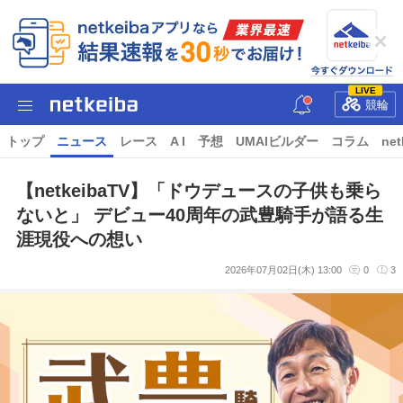
LIVE
競輪
トップ
ニュース
レース
A I
予想
UMAIビルダー
コラム
net
【netkeibaTV】「ドウデュースの子供も乗ら
ないと」 デビュー40周年の武豊騎手が語る生
涯現役への想い
2026年07月02日(木) 13:00
0
3