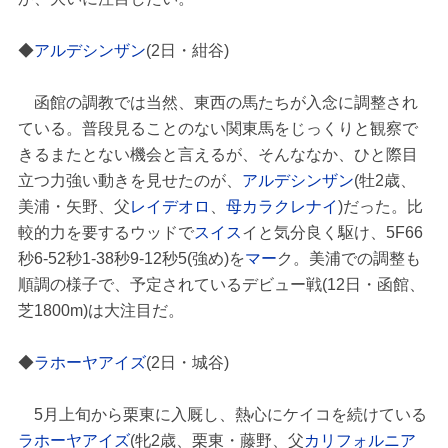
◆
アルデシンザン
(2日・紺谷)
函館の調教では当然、東西の馬たちが入念に調整され
ている。普段見ることのない関東馬をじっくりと観察で
きるまたとない機会と言えるが、そんななか、ひと際目
立つ力強い動きを見せたのが、
アルデシンザン
(牡2歳、
美浦・矢野、父
レイデオロ
、
母カラクレナイ
)だった。比
較的力を要するウッドで
スイス
イと気分良く駆け、5F66
秒6-52秒1-38秒9-12秒5(強め)を
マー
ク。美浦での調整も
順調の様子で、予定されているデビュー戦(12日・函館、
芝1800m)は大注目だ。
◆
ラホーヤアイズ
(2日・城谷)
5月上旬から栗東に入厩し、熱心にケイコを続けている
ラホーヤアイズ
(牝2歳、栗東・藤野、父
カリフォルニア