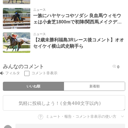
情報
ニュース
一族にハヤヤッコやソダシ 良血馬ウィモウ
ェは小倉芝1800mで初陣/関西馬メイクデビ
ュー情報
ニュース
【2歳未勝利福島3Rレース後コメント】オオ
セイケイ横山武史騎手ら
みんなのコメント
0
フィルタ
コメント非表示
いいね順
新着順
ミュート・報告・コメント非表示の使い方