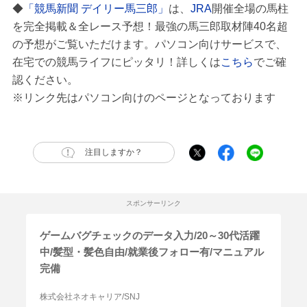
◆
「競馬新聞 デイリー馬三郎」
は、
JRA
開催全場の馬柱
を完全掲載＆全レース予想！最強の馬三郎取材陣40名超
の予想がご覧いただけます。パソコン向けサービスで、
在宅での競馬ライフにピッタリ！詳しくは
こちら
でご確
認ください。
※リンク先はパソコン向けのページとなっております
注目しますか？
スポンサーリンク
ゲームバグチェックのデータ入力/20～30代活躍
中/髪型・髪色自由/就業後フォロー有/マニュアル
完備
株式会社ネオキャリア/SNJ