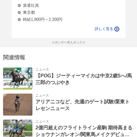
派遣社員
東京都
時給1,800円～2,200円
詳しく見る
スポンサー求人ボックス
関連情報
ニュース
【POG】ジーティーマイカは中京2歳Sへ/馬
三郎のつぶやき
ニュース
アリアニコなど、先週のゲート試験/栗東ト
レセンニュース
ニュース
2億円超えのフライトライン産駒 期待高まる
ショウナンガレオン/関東馬メイクデビュー