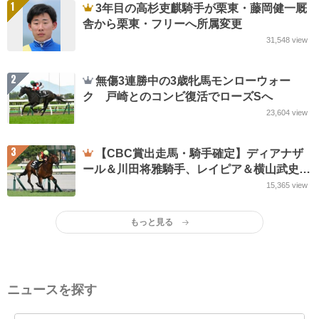
1
3年目の高杉吏麒騎手が栗東・藤岡健一厩
舎から栗東・フリーへ所属変更
31,548
view
2
無傷3連勝中の3歳牝馬モンローウォー
ク 戸崎とのコンビ復活でローズSへ
23,604
view
3
【CBC賞出走馬・騎手確定】ディアナザ
ール＆川田将雅騎手、レイピア＆横山武史騎
手など18頭
15,365
view
もっと見る
ニュースを探す