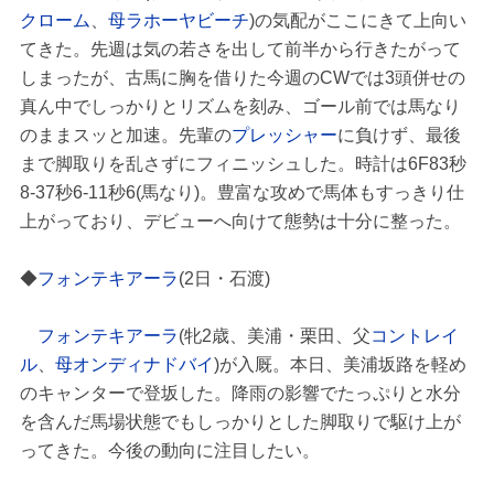
クローム
、
母ラホーヤビーチ
)の気配がここにきて上向い
てきた。先週は気の若さを出して前半から行きたがって
しまったが、古馬に胸を借りた今週のCWでは3頭併せの
真ん中でしっかりとリズムを刻み、ゴール前では馬なり
のままスッと加速。先輩の
プレッシャー
に負けず、最後
まで脚取りを乱さずにフィニッシュした。時計は6F83秒
8-37秒6-11秒6(馬なり)。豊富な攻めで馬体もすっきり仕
上がっており、デビューへ向けて態勢は十分に整った。
◆
フォンテキアーラ
(2日・石渡)
フォンテキアーラ
(牝2歳、美浦・栗田、父
コントレイ
ル
、
母オンディナドバイ
)が入厩。本日、美浦坂路を軽め
のキャンターで登坂した。降雨の影響でたっぷりと水分
を含んだ馬場状態でもしっかりとした脚取りで駆け上が
ってきた。今後の動向に注目したい。