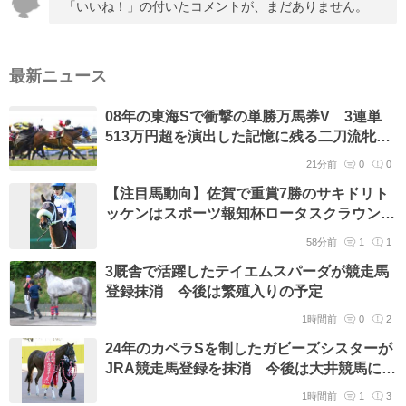
「いいね！」の付いたコメントが、まだありません。
最新ニュース
08年の東海Sで衝撃の単勝万馬券V 3連単
513万円超を演出した記憶に残る二刀流牝
馬 ヤマトマリオンが23歳で死す
21分前
0
0
【注目馬動向】佐賀で重賞7勝のサキドリト
ッケンはスポーツ報知杯ロータスクラウン賞
が秋の最大目標 2冠奪取を目指す
58分前
1
1
3厩舎で活躍したテイエムスパーダが競走馬
登録抹消 今後は繁殖入りの予定
1時間前
0
2
24年のカペラSを制したガビーズシスターが
JRA競走馬登録を抹消 今後は大井競馬に移
籍予定
1時間前
1
3