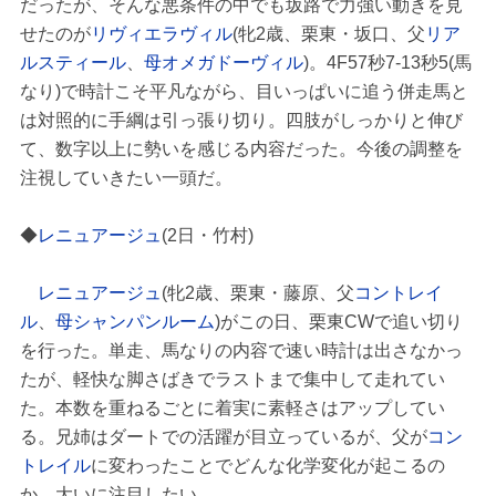
だったが、そんな悪条件の中でも坂路で力強い動きを見
せたのが
リヴィエラヴィル
(牝2歳、栗東・坂口、父
リア
ルスティール
、
母オメガドーヴィル
)。4F57秒7-13秒5(馬
なり)で時計こそ平凡ながら、目いっぱいに追う併走馬と
は対照的に手綱は引っ張り切り。四肢がしっかりと伸び
て、数字以上に勢いを感じる内容だった。今後の調整を
注視していきたい一頭だ。
◆
レニュアージュ
(2日・竹村)
レニュアージュ
(牝2歳、栗東・藤原、父
コントレイ
ル
、
母シャンパンルーム
)がこの日、栗東CWで追い切り
を行った。単走、馬なりの内容で速い時計は出さなかっ
たが、軽快な脚さばきでラストまで集中して走れてい
た。本数を重ねるごとに着実に素軽さはアップしてい
る。兄姉はダートでの活躍が目立っているが、父が
コン
トレイル
に変わったことでどんな化学変化が起こるの
か、大いに注目したい。