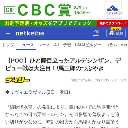
LIVE
競輪
トップ
ニュース
レース
A I
予想
UMAIビルダー
コラム
net
【POG】ひと際目立ったアルデシンザン、デ
ビュー戦は大注目！/馬三郎のつぶやき
2026年07月02日(木) 16:35
0
3
◆
リヴィエラヴィル
(2日・浜口)
『線状降水帯』の発生により、豪雨の中での馬場開門と
なったこの日の栗東トレセン。その影響で普段よりも追
い切りが少なめに。時計の出方から馬場もかなり重そう