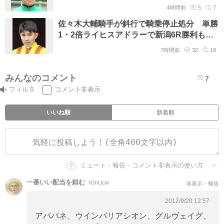
ビ」「クビ」差の2着も 中京10R
4時間前
5
7
佐々木大輔騎手が斜行で騎乗停止処分 単勝
1・2倍ライヒスアドラーで新潟6R勝利も痛
恨の制裁対象に
7時間前
32
18
みんなのコメント
7
フィルタ
コメント非表示
いいね順
新着順
ミュート・報告・コメント非表示の使い方
一番いい配当を頼む
IGhUcw
非表示・報告
2012/9/20 12:57
アパパネ、ウインバリアシオン、グルヴェイグ、