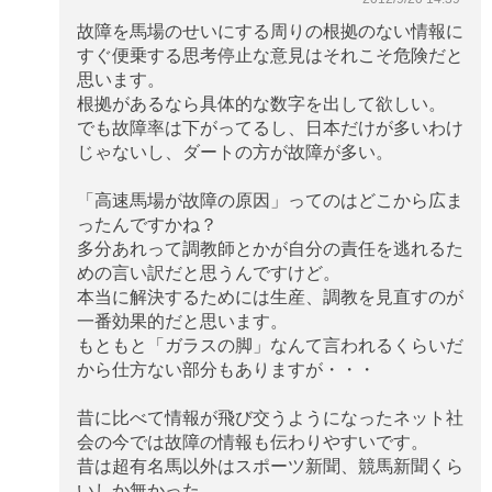
故障を馬場のせいにする周りの根拠のない情報に
すぐ便乗する思考停止な意見はそれこそ危険だと
思います。
根拠があるなら具体的な数字を出して欲しい。
でも故障率は下がってるし、日本だけが多いわけ
じゃないし、ダートの方が故障が多い。
「高速馬場が故障の原因」ってのはどこから広ま
ったんですかね？
多分あれって調教師とかが自分の責任を逃れるた
めの言い訳だと思うんですけど。
本当に解決するためには生産、調教を見直すのが
一番効果的だと思います。
もともと「ガラスの脚」なんて言われるくらいだ
から仕方ない部分もありますが・・・
昔に比べて情報が飛び交うようになったネット社
会の今では故障の情報も伝わりやすいです。
昔は超有名馬以外はスポーツ新聞、競馬新聞くら
いしか無かった。