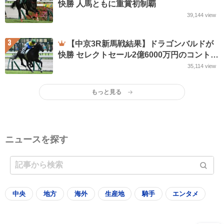
快勝 人馬ともに重賞初制覇
39,144
view
3
【中京3R新馬戦結果】ドラゴンバルドが
快勝 セレクトセール2億6000万円のコントレ
イル産駒
35,114
view
もっと見る
ニュースを探す
中央
地方
海外
生産地
騎手
エンタメ