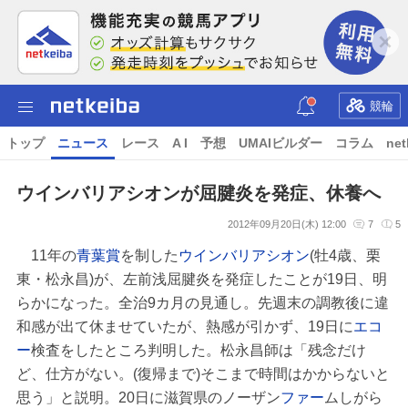
競輪
トップ
ニュース
レース
A I
予想
UMAIビルダー
コラム
net
ウインバリアシオンが屈腱炎を発症、休養へ
2012年09月20日(木) 12:00
7
5
11年の
青葉賞
を制した
ウインバリアシオン
(牡4歳、栗
東・松永昌)が、左前浅屈腱炎を発症したことが19日、明
らかになった。全治9カ月の見通し。先週末の調教後に違
和感が出て休ませていたが、熱感が引かず、19日に
エコ
ー
検査をしたところ判明した。松永昌師は「残念だけ
ど、仕方がない。(復帰まで)そこまで時間はかからないと
思う」と説明。20日に滋賀県のノーザン
ファー
ムしがら