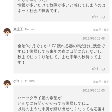
情報が多いだけで故障が多いと感じてしまうのは
ネット社会の弊害です。
5
嵐流王
FkcnaIk
非表示・報告
2012/9/20 13:48
全治9ヶ月ですか！G1獲れる器の馬だけに残念で
すね！復帰しても来年の春には間に合わないし、
秋までじっくり治して、また来年の秋待ってま
す！
3
ゲスト
EpJ4B0I
非表示・報告
2012/9/20 15:45
ハーツクライ産の希望が…
どんなに時間がかかっても復帰してね…
以前のような末脚が繰り出せなくなっても応援す