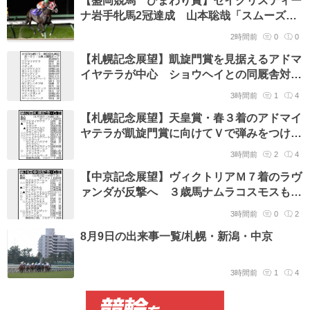
ナ岩手牝馬2冠達成 山本聡哉「スムーズに
流れに乗れた」
2時間前
0
0
【札幌記念展望】凱旋門賞を見据えるアドマ
イヤテラが中心 ショウヘイとの同厩舎対決
にも注目
3時間前
1
4
【札幌記念展望】天皇賞・春３着のアドマイ
ヤテラが凱旋門賞に向けてＶで弾みをつけら
れるか
3時間前
2
4
【中京記念展望】ヴィクトリアＭ７着のラヴ
ァンダが反撃へ ３歳馬ナムラコスモスも重
賞初Ｖを狙う
3時間前
0
2
8月9日の出来事一覧/札幌・新潟・中京
3時間前
1
4