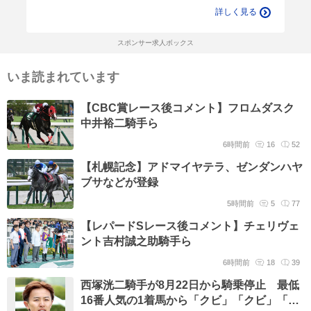
詳しく見る
スポンサー求人ボックス
いま読まれています
【CBC賞レース後コメント】フロムダスク
中井裕二騎手ら
6時間前
16
52
【札幌記念】アドマイヤテラ、ゼンダンハヤ
ブサなどが登録
5時間前
5
77
【レパードSレース後コメント】チェリヴェ
ント吉村誠之助騎手ら
6時間前
18
39
西塚洸二騎手が8月22日から騎乗停止 最低
16番人気の1着馬から「クビ」「クビ」「ク