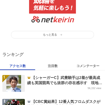
もっと見る
ランキング
アクセス数
注目数
コメンテーター
1
【シャーガーC】武豊騎手は2着が最高成
績も英国競馬でも抜群の存在感示す 現地実
況は「57歳」に仰天
56,152
view
2
【CBC賞結果】12番人気フロムダスクが