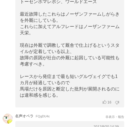
トーセンホマレボシ、ワールドエース
最近故障したこれらはノーザンファームしがらき
を外厩にしている。
これらに加えてアルフレードはノーザンファーム
天栄。
現在は外厩で調教して厩舎で仕上げるというスタ
イルが定着している以上、
故障の原因が社台の外厩に起因している可能性も
考慮すべき。
レースから発症まで最も短いグルヴェイグでも1
カ月が経過しているので
馬場だけを原因と断定した批判が展開されるのに
は違和感を感じる。
16
名声オペラ
FQgDU4c
非表示・報告
2012/9/20 14:39