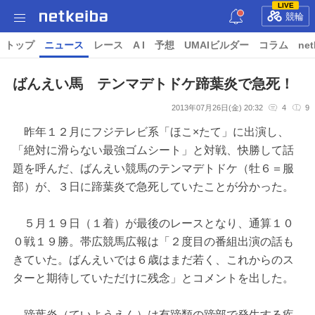
LIVE
競輪
トップ
ニュース
レース
A I
予想
UMAIビルダー
コラム
net
ばんえい馬 テンマデトドケ蹄葉炎で急死！
2013年07月26日(金) 20:32
4
9
昨年１２月にフジテレビ系「ほこ×たて」に出演し、
「絶対に滑らない最強ゴムシート」と対戦、快勝して話
題を呼んだ、ばんえい競馬のテンマデトドケ（牡６＝服
部）が、３日に蹄葉炎で急死していたことが分かった。
５月１９日（１着）が最後のレースとなり、通算１０
０戦１９勝。帯広競馬広報は「２度目の番組出演の話も
きていた。ばんえいでは６歳はまだ若く、これからのス
ターと期待していただけに残念」とコメントを出した。
蹄葉炎（ていようえん）は有蹄類の蹄部で発生する疾