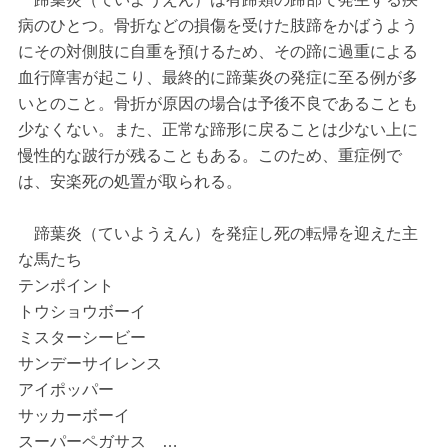
病のひとつ。骨折などの損傷を受けた肢蹄をかばうよう
にその対側肢に自重を預けるため、その蹄に過重による
血行障害が起こり、最終的に蹄葉炎の発症に至る例が多
いとのこと。骨折が原因の場合は予後不良であることも
少なくない。また、正常な蹄形に戻ることは少ない上に
慢性的な跛行が残ることもある。このため、重症例で
は、安楽死の処置が取られる。
蹄葉炎（ていようえん）を発症し死の転帰を迎えた主
な馬たち
テンポイント
トウショウボーイ
ミスターシービー
サンデーサイレンス
アイポッパー
サッカーボーイ
スーパーペガサス …