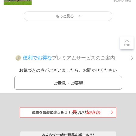
16,046
view
もっと見る
便利でお得な
プレミアムサービスのご案内
P
お気づきの点がございましたら、お聞かせください
ご意見・ご要望
みんなで一緒に競馬を楽しもう!