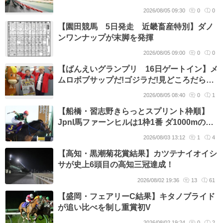
手「状態はいいし、前回の時計もいい」
2026/08/05 09:30
0
0
【園田競馬 5日発走 近畿畜産特別】ダノ
ンワンナップが末脚を発揮
2026/08/05 09:00
0
0
【ばんえいグランプリ 16日ゲートイン】メ
ムロボブサップだ!ゴジラだ!見どころだらけ
だ!
2026/08/05 08:40
0
1
【船橋・習志野きらっとスプリント枠順】
JpnI馬ファーンヒルは1枠1番 ダ1000mの電
撃重賞に14頭
2026/08/03 13:12
1
4
【高知・黒潮菊花賞結果】カツテナイオイシ
サが史上6頭目の高知三冠達成！
2026/08/02 19:36
13
61
【盛岡・フェアリーC結果】キタノブライド
が追い比べを制し重賞初V
2026/08/02 19:24
0
2