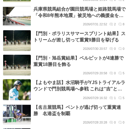
兵庫県競馬組合が園田競馬場と姫路競馬場で
「令和8年熊本地震」被災地への義援金を募
集 8月5日から
2026/07/31 22:52
2
8
【門別・ポラリスサマースプリント結果】ス
トリームが差し切って重賞9勝目を挙げる
2026/07/30 20:57
0
0
【門別・旭岳賞結果】ベルピットが4連勝で
重賞18勝目を飾る
2026/07/29 20:58
0
5
【よもやま話】水沼騎手がYJSトライアルラ
ウンドで門別競馬場へ参戦 これは“吉”と出
るかも!?/馬三郎のつぶやき
2026/07/29 16:32
1
5
【名古屋競馬】ベントが逃げ切って重賞連
勝 名港盃を制覇
2026/07/28 20:28
0
0