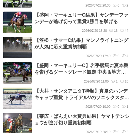
2026/07/22 20:35
0
2
【盛岡・マーキュリーC結果】サンデーファ
ンデーが逃げ切って重賞3勝目を挙げる
2026/07/20 18:20
16
44
【笠松・サマーC結果】マンノライトニング
が人気に応え重賞初制覇
2026/07/20 17:40
0
4
【盛岡・マーキュリーC】岩手競馬に夏本番
を告げるダートグレード競走 中央＆地方か
ら好メンバー集う
2026/07/20 11:00
1
15
【大井・サンタアニタT枠順】真夏のハンデ
キャップ重賞 トライアルVのソニックスター
は2枠2番
2026/07/20 10:00
0
1
【帯広・ばんえい大賞典結果】ヤマトテンシ
ョウが逃げ切り重賞初制覇
2026/07/19 20:19
0
2