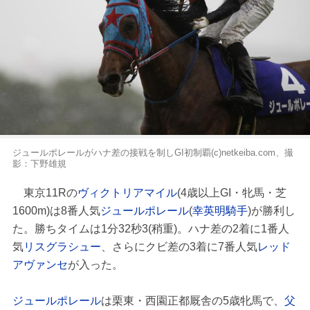
ジュールポレールがハナ差の接戦を制しGI初制覇(c)netkeiba.com、撮
影：下野雄規
東京11Rの
ヴィクトリアマイル
(4歳以上GI・牝馬・芝
1600m)は8番人気
ジュールポレール
(
幸英明騎手
)が勝利し
た。勝ちタイムは1分32秒3(稍重)。ハナ差の2着に1番人
気
リスグラシュー
、さらにクビ差の3着に7番人気
レッド
アヴァンセ
が入った。
ジュールポレール
は栗東・西園正都厩舎の5歳牝馬で、
父