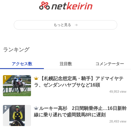
もっと見る
ランキング
アクセス数
注目数
コメンテーター
1
【札幌記念想定馬・騎手】アドマイヤテ
ラ、ゼンダンハヤブサなど16頭
49,953
view
2
ルーキー高杉 2日間騎乗停止…16日新幹
線に乗り遅れで盛岡競馬8Rに遅刻
28,493
view