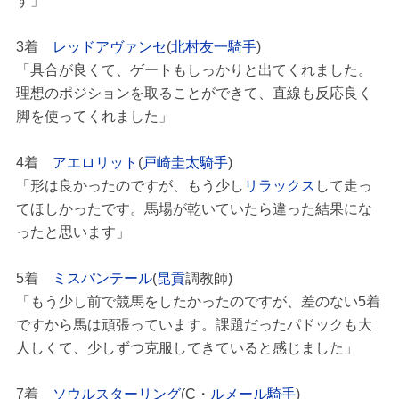
3着
レッドアヴァンセ
(
北村友一騎手
)
「具合が良くて、ゲートもしっかりと出てくれました。
理想のポジションを取ることができて、直線も反応良く
脚を使ってくれました」
4着
アエロリット
(
戸崎圭太騎手
)
「形は良かったのですが、もう少し
リラックス
して走っ
てほしかったです。馬場が乾いていたら違った結果にな
ったと思います」
5着
ミスパンテール
(
昆貢
調教師)
「もう少し前で競馬をしたかったのですが、差のない5着
ですから馬は頑張っています。課題だったパドックも大
人しくて、少しずつ克服してきていると感じました」
7着
ソウルスターリング
(C・
ルメール騎手
)