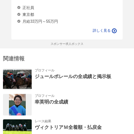
正社員
東京都
月給33万円～55万円
詳しく見る
スポンサー求人ボックス
関連情報
プロフィール
ジュールポレールの全成績と掲示板
プロフィール
幸英明の全成績
レース結果
ヴィクトリアＭ全着順・払戻金