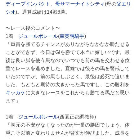
ディープインパクト
、
母サマーナイトシティ
(母の
父エリ
シオ
)。通算成績は14戦6勝。
〜レース後のコメント〜
1着
ジュールポレール
(
幸英明騎手
)
「重賞を勝てるチャンスがありながらなかなか勝たせる
ことができず、今日はGIを勝てて本当に嬉しいです。最
後は良い脚を使う馬なのでいつでも前の馬を交わせる位
置でレースを進めました。直線では後ろの馬を警戒して
いたのですが、前の馬もしぶとく、最後は必死で追いま
した。もともと期待の大きかった馬ですし、この勝利を
キッカケ
に大きなレースをこれからも勝てる馬だと思い
ます」
1着
ジュールポレール
(西園正都調教師)
「脚元の不安がなくなったのが一番の勝因でしょう。体
重こそ以前と変わりませんが背丈が伸びました。成長を