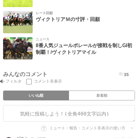
レース回顧
ヴィクトリアＭの寸評・回顧
ニュース
8番人気ジュールポレールが接戦を制しGI初
制覇！/ヴィクトリアマイル
みんなのコメント
35
フィルタ
コメント非表示
いいね順
新着順
ミュート・報告・コメント非表示の使い方