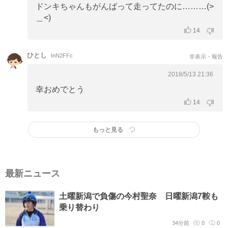
ドンキちゃんもがんばって走ってたのに………(>
＿<)
14
ひとし
InN2FFc
非表示・報告
2018/5/13 21:36
幸おめでとう
14
もっと見る
最新ニュース
土曜新潟で負傷の今村聖奈 日曜新潟7鞍も
乗り替わり
34分前
0
0