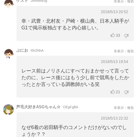
ゲスト
JkmWWSg
非表示・報告
2018/5/13 20:52
幸・武豊・北村友・戸崎・横山典、日本人騎手が
G1で掲示板独占すると内心嬉しい。
33
ぷにお
I5h2NhA
非表示・報告
2018/5/13 19:54
レース前はノリさんにすべておまかせって言って
たのに、レース後にはもう少し前で競馬をしたか
ったとか言っている調教師がいる笑
21
芦毛大好きASGちゃん☆
OEgFgBA
非表示・報告
2018/5/13 22:32
なぜ6着の岩田騎手のコメントだけがないのでし
ょうか？？