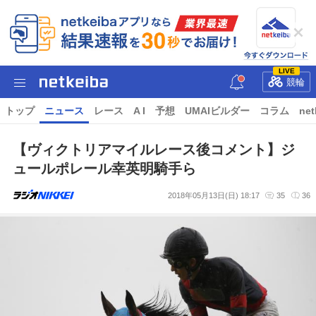
LIVE
競輪
トップ
ニュース
レース
A I
予想
UMAIビルダー
コラム
net
【ヴィクトリアマイルレース後コメント】ジ
ュールポレール幸英明騎手ら
2018年05月13日(日) 18:17
35
36