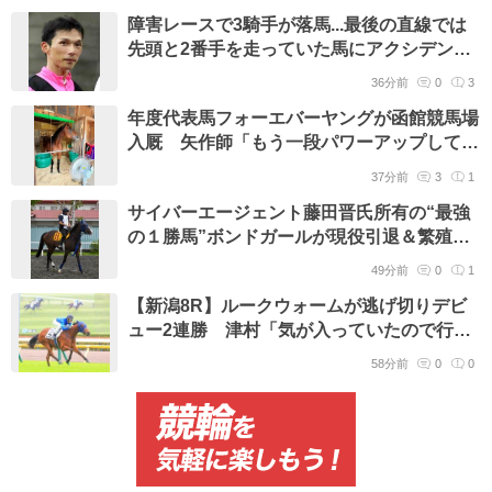
障害レースで3騎手が落馬...最後の直線では
先頭と2番手を走っていた馬にアクシデント
発生 中京9Rの障害オープン
36分前
0
3
年度代表馬フォーエバーヤングが函館競馬場
入厩 矢作師「もう一段パワーアップしてい
い体になった。いい状態」
37分前
3
1
サイバーエージェント藤田晋氏所有の“最強
の１勝馬”ボンドガールが現役引退＆繁殖入
りへ ２着７回は全て重賞 手塚久師「うち
49分前
0
1
の看板娘。子どももやらせてもらえたら嬉し
【新潟8R】ルークウォームが逃げ切りデビ
い」
ュー2連勝 津村「気が入っていたので行く
形に」
58分前
0
0