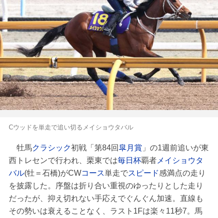
Cウッドを単走で追い切るメイショウタバル
牡馬
クラシック
初戦「第84回
皐月賞
」の1週前追いが東
西トレセンで行われ、栗東では
毎日杯
覇者
メイショウタ
バル
(牡＝石橋)がCW
コース
単走で
スピード
感満点の走り
を披露した。序盤は折り合い重視のゆったりとした走り
だったが、抑え切れない手応えでぐんぐん加速。直線も
その勢いは衰えることなく、ラスト1Fは楽々11秒7。馬