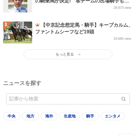
の騎乗馬が決定! 各チームの出場騎手も
JRA発表
29,973
view
3
【中京記念想定馬・騎手】キープカルム、
ファントムシーフなど19頭
24,685
view
もっと見る
ニュースを探す
中央
地方
海外
生産地
騎手
エンタメ