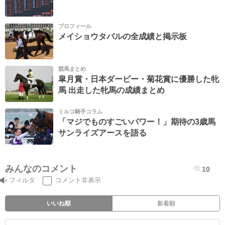
プロフィール
メイショウタバルの全成績と掲示板
競馬まとめ
皐月賞・日本ダービー・菊花賞に優勝した牝
馬 出走した牝馬の成績まとめ
ミルコ騎手コラム
「マジでものすごいパワー！」期待の3歳馬
サンライズアースを語る
みんなのコメント
10
フィルタ
コメント非表示
いいね順
新着順