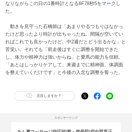
なりながらこの日の1番時計となる6F78秒5を
マー
クし
た。
動きを見守った石橋師は「あまりやるつもりはなかっ
たけど思ったより時計が出ちゃったね。間隔が空いてい
ればこれでも良かったけど、中2週だとどう出るかな」と
苦笑い。それでも「前走後はすぐに調整を開始できた
し、体力や精神力は強いからね」と愛馬の能力を信頼。
「あとはしっかりケアして、来週までに精神面、体調面
を整えていくだけです」と今後の入念な調整を誓った。
注目しますか？
スポンサーリンク
あん摩マッサージ指圧師/整・接骨院/府中競馬正