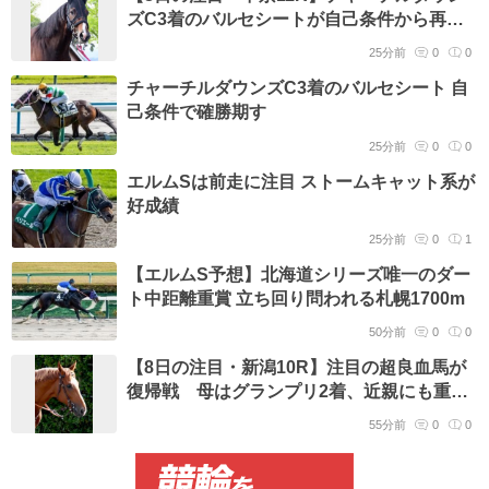
ズC3着のバルセシートが自己条件から再始
動 姉はG1馬レシステンシア
25分前
0
0
チャーチルダウンズC3着のバルセシート 自
己条件で確勝期す
25分前
0
0
エルムSは前走に注目 ストームキャット系が
好成績
25分前
0
1
【エルムS予想】北海道シリーズ唯一のダー
ト中距離重賞 立ち回り問われる札幌1700m
50分前
0
0
【8日の注目・新潟10R】注目の超良血馬が
復帰戦 母はグランプリ2着、近親にも重賞
ウィナーが並ぶ
55分前
0
0