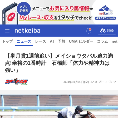
競輪
トップ
ニュース
レース
A I
予想
UMAIビルダー
コラム
net
【皐月賞1週前追い】メイショウタバル迫力満
点!余裕の1番時計 石橋師「体力や精神力は
強い」
2024年04月05日(金) 05:08
10
32