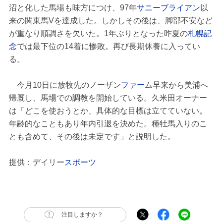
沼と化した馬場も味方につけ、97年
サニーブライアン
以
来の関東馬Vを達成した。しかしその後は、脚部不安など
が重なり順調さを欠いた。1年ぶりとなった昨夏の
札幌記
念
では最下位の14着に惨敗。再び長期休養に入ってい
る。
今月10日に放牧先のノーザン
ファー
ム早来から美浦へ
帰厩し、馬場での調教を開始している。久米田オーナー
は「どこを使おうとか、具体的な目標は立てていない。
年齢的なこともあり年内引退を決めた。種牡馬入りのこ
とも含めて、その後は未定です」と説明した。
提供：デイリー
スポーツ
注目しますか？