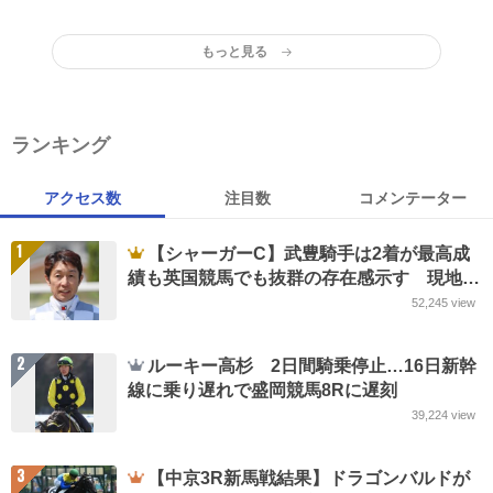
もっと見る
ランキング
アクセス数
注目数
コメンテーター
1
【シャーガーC】武豊騎手は2着が最高成
績も英国競馬でも抜群の存在感示す 現地実
況は「57歳」に仰天
52,245
view
2
ルーキー高杉 2日間騎乗停止…16日新幹
線に乗り遅れで盛岡競馬8Rに遅刻
39,224
view
3
【中京3R新馬戦結果】ドラゴンバルドが