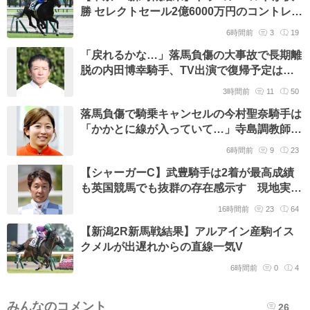
勝 セレクトセール2億6000万円のコントレイ
ル産駒
6時間前
3
19
「戻れるかな…」落馬負傷の大事故で長期離
脱の内田博幸騎手、TV出演で復帰予定は
「新潟の後半の方で」
3時間前
11
50
落馬負傷で騎乗キャンセルの今村聖奈騎手は
「かかとに線が入っていて…」寺島調教師が
現状を説明 本人は次週に復帰の意向
6時間前
9
23
【シャーガーC】武豊騎手は2着が最高成績
も英国競馬でも抜群の存在感示す 現地実況
は「57歳」に仰天
16時間前
23
64
【新潟2R新馬戦結果】アルアイン産駒イス
クメルが出遅れからの直線一気V
6時間前
0
4
みんなのコメント
26