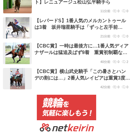
ト】レニュアージュ松山弘平騎手ら
11分前
0
0
【レパードS】1番人気のメルカントゥール
は3着 坂井瑠星騎手は「ずっと左手前
で…」と敗因に言及
21分前
0
0
【CBC賞】一時は最後方に…1番人気ディア
ナザールは猛追及ばず9着 重賞初制覇なら
ず
40分前
0
2
【CBC賞】横山武史騎手「この暑さとハン
デの割には…」2番人気レイピアは重賞3度目
の2着 好走もタイトル届かず
42分前
0
0