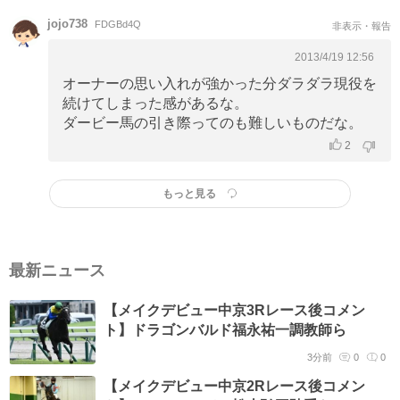
jojo738
FDGBd4Q
非表示・報告
2013/4/19 12:56
オーナーの思い入れが強かった分ダラダラ現役を
続けてしまった感があるな。
ダービー馬の引き際ってのも難しいものだな。
2
もっと見る
最新ニュース
【メイクデビュー中京3Rレース後コメン
ト】ドラゴンバルド福永祐一調教師ら
3分前
0
0
【メイクデビュー中京2Rレース後コメン