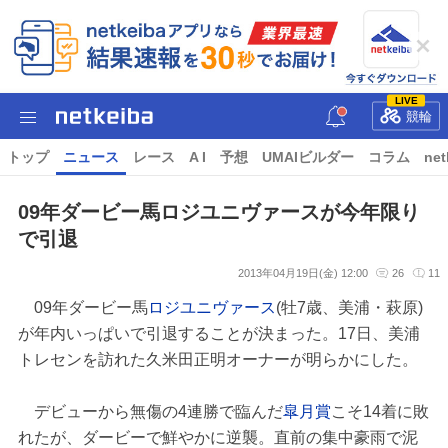
LIVE
競輪
トップ
ニュース
レース
A I
予想
UMAIビルダー
コラム
net
09年ダービー馬ロジユニヴァースが今年限り
で引退
2013年04月19日(金) 12:00
26
11
09年ダービー馬
ロジユニヴァース
(牡7歳、美浦・萩原)
が年内いっぱいで引退することが決まった。17日、美浦
トレセンを訪れた久米田正明オーナーが明らかにした。
デビューから無傷の4連勝で臨んだ
皐月賞
こそ14着に敗
れたが、ダービーで鮮やかに逆襲。直前の集中豪雨で泥