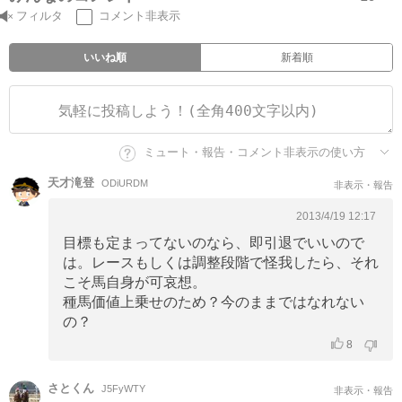
フィルタ
コメント非表示
いいね順
新着順
ミュート・報告・コメント非表示の使い方
天才滝登
ODiURDM
非表示・報告
2013/4/19 12:17
目標も定まってないのなら、即引退でいいので
は。レースもしくは調整段階で怪我したら、それ
こそ馬自身が可哀想。
種馬価値上乗せのため？今のままではなれない
の？
8
さとくん
J5FyWTY
非表示・報告