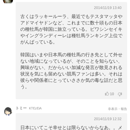
2014/11/19 13:40
古くはラッキールーラ、最近でもテスタマッタや
アドマイヤドンなど、これまでに数十頭もの日本
の種牡馬が韓国に旅立っている。ビワシンセイキ
やイングランディーレは種牡馬ランキング上位で
がんばっている。
韓国はいまや日本馬の種牡馬の行き先として外せ
ない地域になっているが、そのことを知らない、
興味がない、だからいい加減な発言が散見される
状況を気にも留めない競馬ファンは多い。それは
彼らや関係者にとっていささか気の毒な話だと思
う。
10
トミー
KTEzEiA
非表示・報告
2014/11/19 12:32
日本にいてこそ幸せとは限らないからなあ。。メ