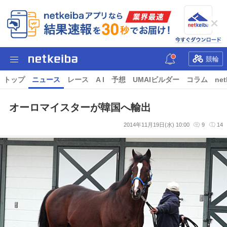
競輪
トップ
ニュース
レース
A I
予想
UMAIビルダー
コラム
net
オーロマイスターが韓国へ輸出
2014年11月19日(水) 10:00
9
14