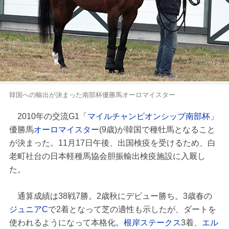
韓国への輸出が決まった南部杯優勝馬オーロマイスター
2010年の交流G1「
マイルチャンピオンシップ南部杯
」
優勝馬
オーロマイスター
(9歳)が韓国で種牡馬となること
が決まった。11月17日午後、出国検疫を受けるため、白
老町社台の日本軽種馬協会胆振輸出検疫施設に入厩し
た。
通算成績は38戦7勝。2歳秋にデビュー勝ち。3歳春の
ジュニアC
で2着となって芝の適性も示したが、ダートを
使われるようになって本格化。
根岸ステークス
3着、
エル