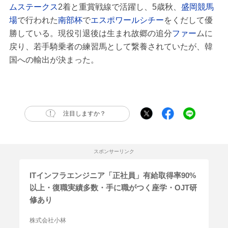
ムステークス
2着と重賞戦線で活躍し、5歳秋、
盛岡競馬
場
で行われた
南部杯
で
エスポワールシチー
をくだして優
勝している。現役引退後は生まれ故郷の追分
ファー
ムに
戻り、若手騎乗者の練習馬として繋養されていたが、韓
国への輸出が決まった。
注目しますか？
スポンサーリンク
ITインフラエンジニア「正社員」有給取得率90%
以上・復職実績多数・手に職がつく座学・OJT研
修あり
株式会社小林