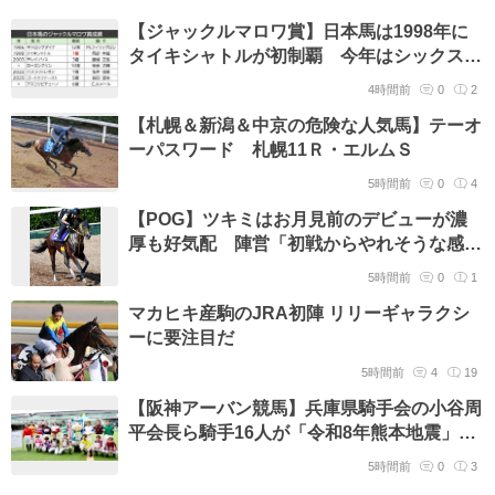
【ジャックルマロワ賞】日本馬は1998年に
タイキシャトルが初制覇 今年はシックスペ
ンスとシュトラウスが参戦
4時間前
0
2
【札幌＆新潟＆中京の危険な人気馬】テーオ
ーパスワード 札幌11Ｒ・エルムＳ
5時間前
0
4
【POG】ツキミはお月見前のデビューが濃
厚も好気配 陣営「初戦からやれそうな感じ
はあります」
5時間前
0
1
マカヒキ産駒のJRA初陣 リリーギャラクシ
ーに要注目だ
5時間前
4
19
【阪神アーバン競馬】兵庫県騎手会の小谷周
平会長ら騎手16人が「令和8年熊本地震」被
災者支援へ募金活動
5時間前
0
3