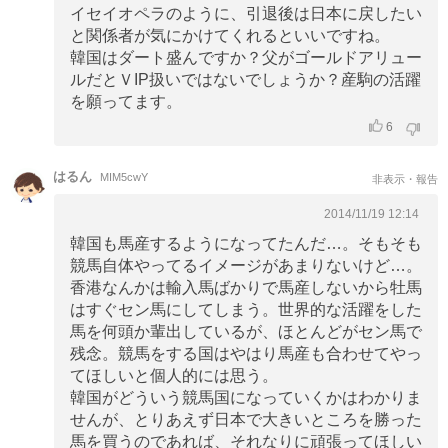
イセイオペラのように、引退後は日本に戻したい
と関係者が気にかけてくれるといいですね。
韓国はダート盛んですか？父がゴールドアリュー
ルだとＶIP扱いではないでしょうか？産駒の活躍
を願ってます。
6
はるん
MIM5cwY
非表示・報告
2014/11/19 12:14
韓国も馬産するようになってたんだ…。そもそも
競馬自体やってるイメージがあまりないけど…。
香港なんかは輸入馬ばかりで馬産しないから牡馬
はすぐセン馬にしてしまう。世界的な活躍をした
馬を何頭か輩出しているが、ほとんどがセン馬で
残念。競馬をする国はやはり馬産も合わせてやっ
てほしいと個人的には思う。
韓国がどういう競馬国になっていくかはわかりま
せんが、とりあえず日本で大きいところを勝った
馬を買うのであれば、それなりに頑張ってほしい