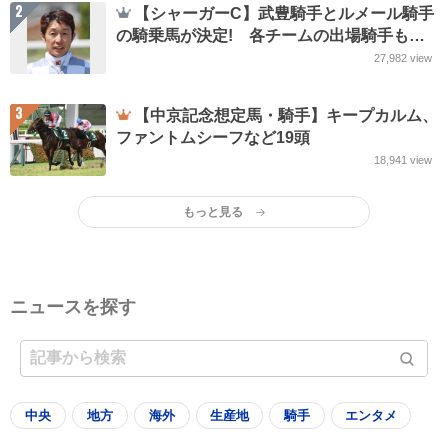
2
【シャーガーC】武豊騎手とルメール騎手
の騎乗馬が決定! 各チームの出場騎手も
JRA発表
27,982
view
3
【中京記念想定馬・騎手】キープカルム、
ファントムシーフなど19頭
18,941
view
もっと見る
ニュースを探す
中央
地方
海外
生産地
騎手
エンタメ